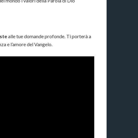
del mondo i valori della Parola di Dio
ste
alle tue domande profonde. Ti porterà a
nza e l’amore del Vangelo.