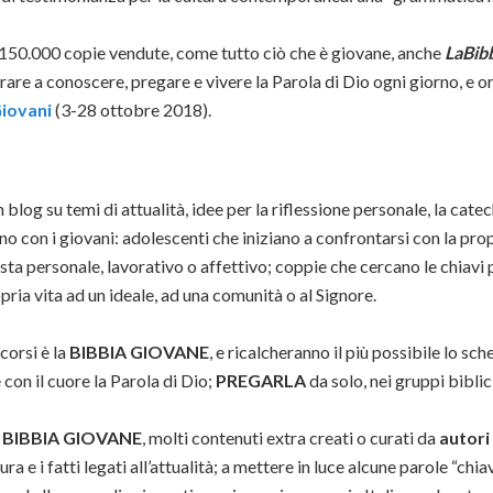
e 150.000 copie vendute, come tutto ciò che è giovane, anche
La
Bib
re a conoscere, pregare e vivere la Parola di Dio ogni giorno, e ora
Giovani
(3-28 ottobre 2018).
 blog su temi di attualità, idee per la riflessione personale, la ca
rno con i giovani: adolescenti che iniziano a confrontarsi con la pro
sta personale, lavorativo o affettivo; coppie che cercano le chiavi 
ria vita ad un ideale, ad una comunità o al Signore.
rcorsi è la
BIBBIA GIOVANE
, e ricalcheranno il più possibile lo sch
 con il cuore la Parola di Dio;
PREGARLA
da solo, nei gruppi bibli
a
BIBBIA GIOVANE
, molti contenuti extra creati o curati da
autori
tura e i fatti legati all’attualità; a mettere in luce alcune parole “c