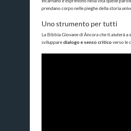
incarnano e esprimono nella vita quelle parole;
prendano corpo nelle pieghe della storia univ
Uno strumento per tutti
La Bibbia Giovane di Àncora che ti aiuterà a
sviluppare
dialogo e senso critico
verso le 