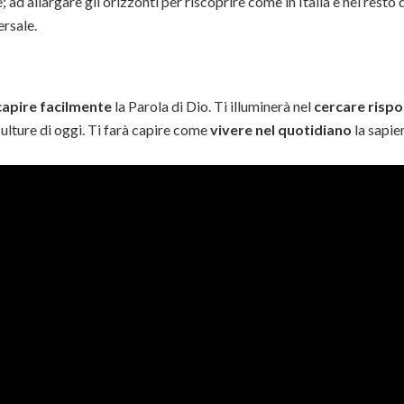
 ad allargare gli orizzonti per riscoprire come in Italia e nel resto 
ersale.
capire facilmente
la Parola di Dio. Ti illuminerà nel
cercare rispo
culture di oggi. Ti farà capire come
vivere nel quotidiano
la sapie