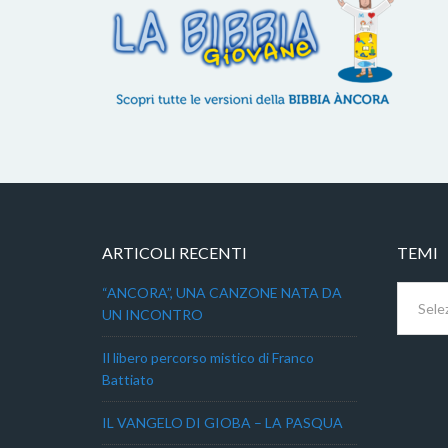
ARTICOLI RECENTI
TEMI
Temi
“ANCORA”, UNA CANZONE NATA DA
UN INCONTRO
Il libero percorso mistico di Franco
Battiato
IL VANGELO DI GIOBA – LA PASQUA