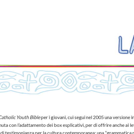
atholic Youth Bible
per i giovani, cui seguì nel 2005 una versione i
uta con l’adattamento dei box esplicativi, per di offrire anche ai le
rsa di testimonianza per la cultura contemporanea: una “grammatica