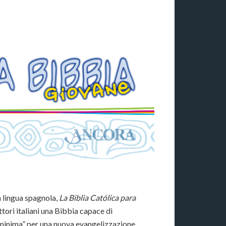
n lingua spagnola,
La Biblia Católica para
ttori italiani una Bibbia capace di
 minima” per una nuova evangelizzazione.