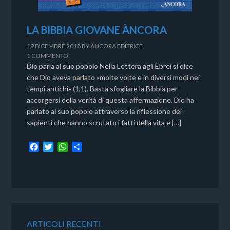
LA BIBBIA GIOVANE ÀNCORA
19 DICEMBRE 2018
BY
ÀNCORA EDITRICE
1 COMMENTO
Dio parla al suo popolo Nella Lettera agli Ebrei si dice
che Dio aveva parlato «molte volte e in diversi modi nei
tempi antichi» (1,1). Basta sfogliare la Bibbia per
accorgersi della verità di questa affermazione. Dio ha
parlato al suo popolo attraverso la riflessione dei
sapienti che hanno scrutato i fatti della vita e […]
F
T
W
C
a
w
h
o
c
i
a
n
e
t
t
d
b
t
s
i
o
e
A
v
o
r
p
i
k
p
d
ARTICOLI RECENTI
i