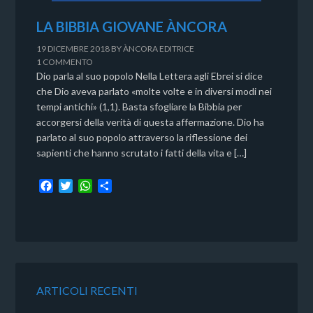
LA BIBBIA GIOVANE ÀNCORA
19 DICEMBRE 2018
BY
ÀNCORA EDITRICE
1 COMMENTO
Dio parla al suo popolo Nella Lettera agli Ebrei si dice
che Dio aveva parlato «molte volte e in diversi modi nei
tempi antichi» (1,1). Basta sfogliare la Bibbia per
accorgersi della verità di questa affermazione. Dio ha
parlato al suo popolo attraverso la riflessione dei
sapienti che hanno scrutato i fatti della vita e […]
F
T
W
C
a
w
h
o
c
i
a
n
e
t
t
d
b
t
s
i
o
e
A
v
o
r
p
i
k
p
d
ARTICOLI RECENTI
i