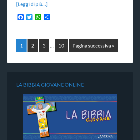
[Leggi di più…]
Facebook
Twitter
WhatsApp
Condividi
1
2
3
…
10
Pagina successiva »
LA BIBBIA GIOVANE ONLINE