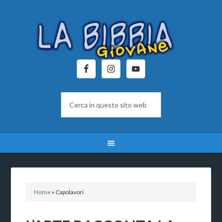
Home
»
Capolavori