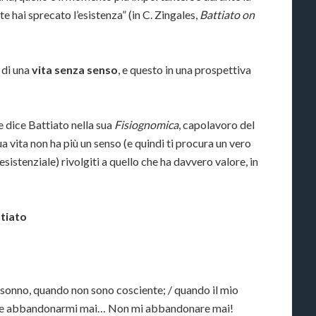
e hai sprecato l’esistenza” (in C. Zingales,
Battiato on
 di una
vita senza senso
, e questo in una prospettiva
e dice Battiato nella sua
Fisiognomica
, capolavoro del
a vita non ha più un senso (e quindi ti procura un vero
sistenziale) rivolgiti a quello che ha davvero valore, in
ttiato
el sonno, quando non sono cosciente; / quando il mio
nare abbandonarmi mai… Non mi abbandonare mai!