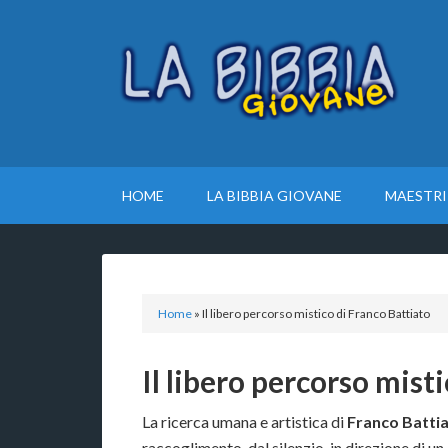
HOME
LA BIBBIA GIOVANE
MAESTRI
Home
»
Il libero percorso mistico di Franco Battiato
Il libero percorso mist
La ricerca umana e artistica di
Franco Batti
raccoglimento, dal silenzio, in direzione di u