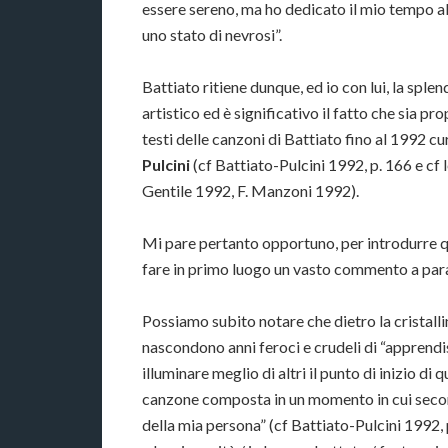
essere sereno, ma ho dedicato il mio tempo a
uno stato di nevrosi”.
Battiato ritiene dunque, ed io con lui, la sple
artistico ed è significativo il fatto che sia pr
testi delle canzoni di Battiato fino al 1992 cu
Pulcini
(cf Battiato-Pulcini 1992, p. 166 e cf l
Gentile 1992, F. Manzoni 1992).
Mi pare pertanto opportuno, per introdurre qu
fare in primo luogo un vasto commento a para
Possiamo subito notare che dietro la cristall
nascondono anni feroci e crudeli di “apprendis
illuminare meglio di altri il punto di inizio di
canzone composta in un momento in cui secondo
della mia persona” (cf Battiato-Pulcini 1992,