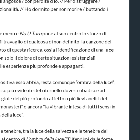
i angosce / con perdite d’io. // Per distruggere /
azionalità. // Ho dormito per non morire / buttando i
he mentre
No U Turn
pone al suo centro lo sforzo di
il travaglio di qualcosa di non definito, la canzone del
to di questa ricerca, ossia l’identificazione di una
luce
 solo il dolore di certe situazioni esistenziali
lle esperienze più profonde e appaganti.
positiva esso abbia, resta comunque “ombra della luce”,
so più evidente del ritornello dove si ribadisce ad
ioie del più profondo affetto o più lievi aneliti del
onasteri” o ancora “la vibrante intesa di tutti i sensi in
della luce”.
 e tenebre, tra la luce della salvezza e le tenebre del
 al centro di
L’ombra della luce
(“Difendimi dalle forze