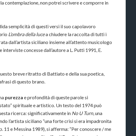
lla contemplazione, non potrei scrivere e comporre in
ndida semplicità di questi versi il suo capolavoro
oprio
L’ombra della luce
a chiudere la raccolta di tutti i
rata dall’artista siciliano insieme all’attento musicologo
e interviste concesse dall’autore a L. Putti 1991, E.
esto breve ritratto di Battiato e della sua poetica,
frasi di questo brano.
ina
purezza
e profondità di queste parole si
tato” spirituale e artistico. Un testo del 1974 può
 questa ricerca: significativamente in
No U Turn
, una
 l’artista siciliano “una forte crisi si era impadronita
 p. 11 e Messina 1989), si afferma: “Per conoscere / me