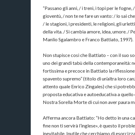
“Passano gli anni, / i treni, i topi per le fogne, /
gioventù, / non te ne fare un vanto: / lo sai ch
/ le stagioni, i presidenti, le religioni, gli url
della vita. / Si cambia amore, idea, umore. / P
Manlio Sgalambro e Franco Battiato, 1997).
Non stupisce così che Battiato – con il suo 
uno dei grandi tabù della contemporaneità: non
fortissima e precoce in Battiato la riflessione
spavento supremo” (titolo di un’altra loro can
attento quale Enrico Zingales) che si potrebb
proposta educativa e autoeducativa a quello 
Nostra Sorella Morte di cui non aver paura ma 
Afferma ancora Battiato: “Ho detto in una c
fine non ti servirà l’inglese», è questo il prob
inevitabile. Inutile che cerchiamo di esorcizz