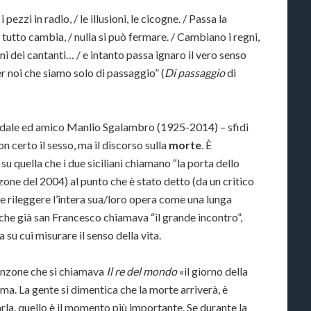
 i pezzi in radio, / le illusioni, le cicogne. / Passa la
e tutto cambia, / nulla si può fermare. / Cambiano i regni,
ettini dei cantanti… / e intanto passa ignaro il vero senso
er noi che siamo solo di passaggio” (
Di passaggio
di
sodale ed amico Manlio Sgalambro (1925-2014) – sfidi
 certo il sesso, ma il discorso sulla
morte
. È
 su quella che i due siciliani chiamano “la porta dello
zone del 2004) al punto che è stato detto (da un critico
e rileggere l’intera sua/loro opera come una lunga
che già san Francesco chiamava “il grande incontro”,
su cui misurare il senso della vita.
anzone che si chiamava
Il re del mondo
«il giorno della
lema. La gente si dimentica che la morte arriverà, è
arla, quello è il momento più importante. Se durante la