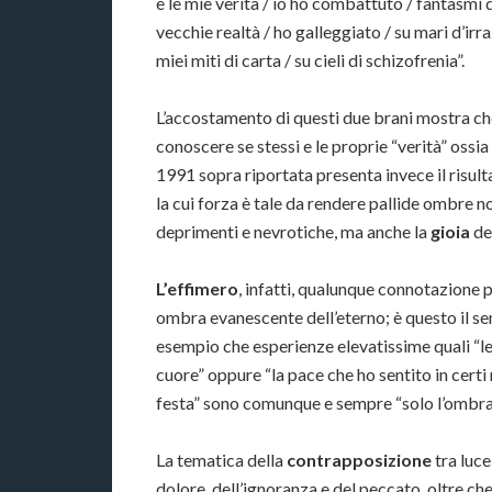
e le mie verità / io ho combattuto / fantasmi d
vecchie realtà / ho galleggiato / su mari d’irr
miei miti di carta / su cieli di schizofrenia”.
L’accostamento di questi due brani mostra c
conoscere se stessi e le proprie “verità” ossia 
1991 sopra riportata presenta invece il risulta
la cui forza è tale da rendere pallide ombre non
deprimenti e nevrotiche, ma anche la
gioia
de
L’effimero
, infatti, qualunque connotazione 
ombra evanescente dell’eterno; è questo il sen
esempio che esperienze elevatissime quali “le g
cuore” oppure “la pace che ho sentito in certi m
festa” sono comunque e sempre “solo l’ombra 
La tematica della
contrapposizione
tra luce
dolore, dell’ignoranza e del peccato, oltre che