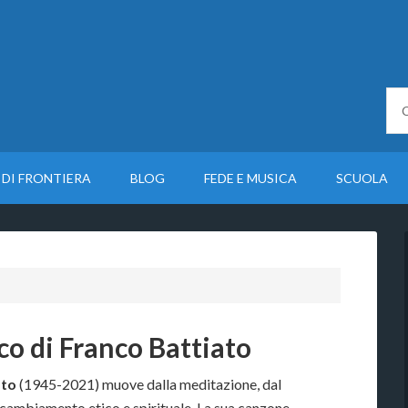
 DI FRONTIERA
BLOG
FEDE E MUSICA
SCUOLA
ico di Franco Battiato
ato
(1945-2021) muove dalla meditazione, dal
n cambiamento etico e spirituale. La sua canzone,