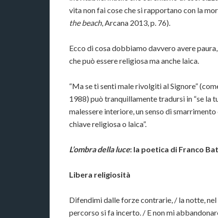
vita non fai cose che si rapportano con la mort
the beach
, Arcana 2013, p. 76).
Ecco di cosa dobbiamo davvero avere paura,
che può essere religiosa ma anche laica.
“Ma se ti senti male rivolgiti al Signore” (com
1988) può tranquillamente tradursi in “se la tu
malessere interiore, un senso di smarrimento e
chiave religiosa o laica”.
L’ombra della luce
: la poetica di Franco Ba
Libera religiosità
Difendimi dalle forze contrarie, / la notte, n
percorso si fa incerto. / E non mi abbando