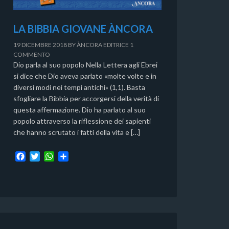
LA BIBBIA GIOVANE ÀNCORA
19 DICEMBRE 2018
BY
ÀNCORA EDITRICE
1
COMMENTO
Dio parla al suo popolo Nella Lettera agli Ebrei
si dice che Dio aveva parlato «molte volte e in
diversi modi nei tempi antichi» (1,1). Basta
sfogliare la Bibbia per accorgersi della verità di
questa affermazione. Dio ha parlato al suo
popolo attraverso la riflessione dei sapienti
che hanno scrutato i fatti della vita e […]
F
T
W
C
a
w
h
o
c
i
a
n
e
t
t
d
b
t
s
i
o
e
A
v
o
r
p
i
k
p
d