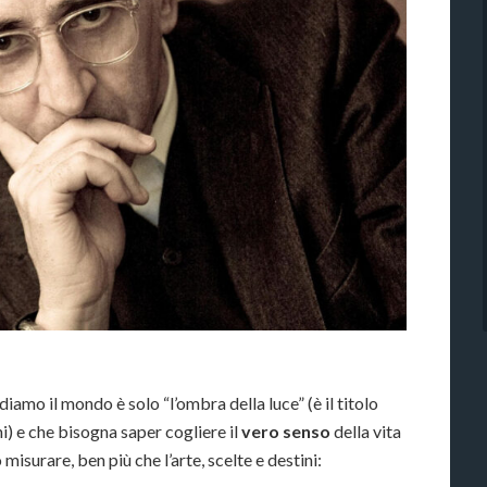
iamo il mondo è solo “l’ombra della luce” (è il titolo
i) e che bisogna saper cogliere il
vero senso
della vita
misurare, ben più che l’arte, scelte e destini: