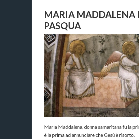
MARIA MADDALENA E
PASQUA
Maria Maddalena, donna samaritana fu la prim
è la prima ad annunciare che Gesù è risorto.