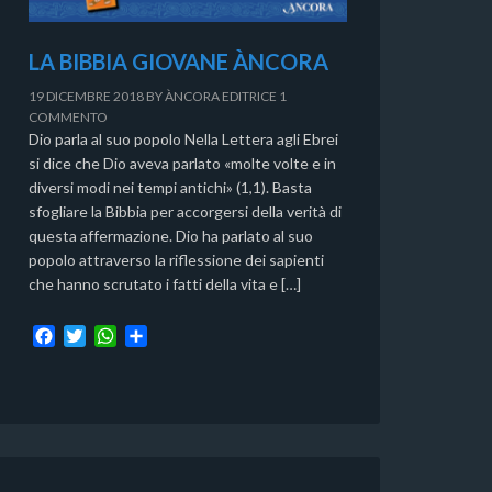
LA BIBBIA GIOVANE ÀNCORA
19 DICEMBRE 2018
BY
ÀNCORA EDITRICE
1
COMMENTO
Dio parla al suo popolo Nella Lettera agli Ebrei
si dice che Dio aveva parlato «molte volte e in
diversi modi nei tempi antichi» (1,1). Basta
sfogliare la Bibbia per accorgersi della verità di
questa affermazione. Dio ha parlato al suo
popolo attraverso la riflessione dei sapienti
che hanno scrutato i fatti della vita e […]
F
T
W
C
a
w
h
o
c
i
a
n
e
t
t
d
b
t
s
i
o
e
A
v
o
r
p
i
k
p
d