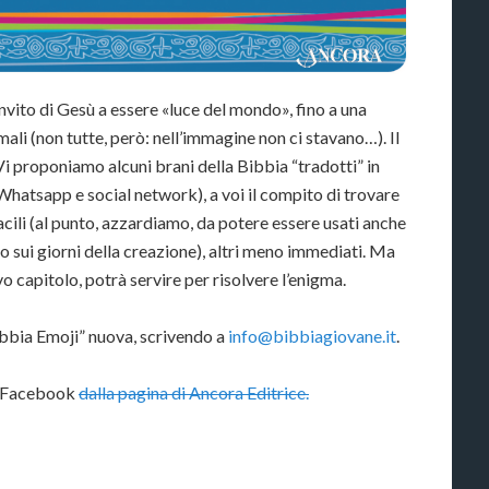
nvito di Gesù a essere «luce del mondo», fino a una
mali (non tutte, però: nell’immagine non ci stavano…). Il
 Vi proponiamo alcuni brani della Bibbia “tradotti” in
Whatsapp e social network), a voi il compito di trovare
facili (al punto, azzardiamo, da potere essere usati anche
lo sui giorni della creazione), altri meno immediati. Ma
vo capitolo, potrà servire per risolvere l’enigma.
ibbia Emoji” nuova, scrivendo a
info@bibbiagiovane.it
.
u Facebook
dalla pagina di Ancora Editrice.