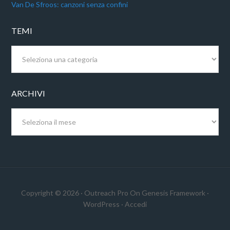
Van De Sfroos: canzoni senza confini
TEMI
Temi
ARCHIVI
Archivi
Copyright © 2026 ·
Outreach Pro
On
Genesis Framework
·
WordPress
·
Accedi