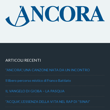
ARTICOLI RECENTI
“ANCORA”, UNA CANZONE NATA DA UN INCONTRO
Il libero percorso mistico di Franco Battiato
IL VANGELO DI GIOBA – LA PASQUA
“ACQUA”, L’ESSENZA DELLA VITA NEL RAP DI “SINAI”