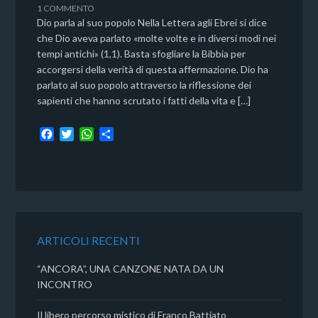
1 COMMENTO
Dio parla al suo popolo Nella Lettera agli Ebrei si dice
che Dio aveva parlato «molte volte e in diversi modi nei
tempi antichi» (1,1). Basta sfogliare la Bibbia per
accorgersi della verità di questa affermazione. Dio ha
parlato al suo popolo attraverso la riflessione dei
sapienti che hanno scrutato i fatti della vita e […]
F
T
W
C
a
w
h
o
c
i
a
n
e
t
t
d
b
t
s
i
o
e
A
v
o
r
p
i
k
p
d
ARTICOLI RECENTI
i
“ANCORA”, UNA CANZONE NATA DA UN
INCONTRO
Il libero percorso mistico di Franco Battiato