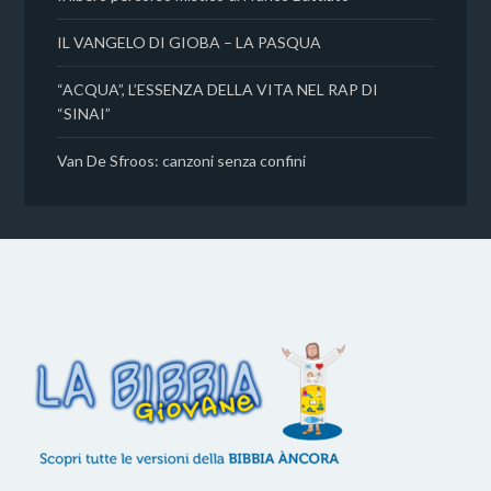
IL VANGELO DI GIOBA – LA PASQUA
“ACQUA”, L’ESSENZA DELLA VITA NEL RAP DI
“SINAI”
Van De Sfroos: canzoni senza confini