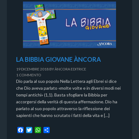
LA BIBBIA GIOVANE ÀNCORA
19 DICEMBRE 2018
BY
ÀNCORA EDITRICE
1 COMMENTO
Dio parla al suo popolo Nella Lettera agli Ebrei si dice
che Dio aveva parlato «molte volte e in diversi modi nei
tempi antichi» (1,1). Basta sfogliare la Bibbia per
accorgersi della verità di questa affermazione. Dio ha
parlato al suo popolo attraverso la riflessione dei
sapienti che hanno scrutato i fatti della vita e […]
F
T
W
C
a
w
h
o