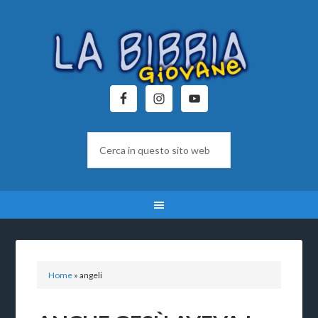
Home
»
angeli