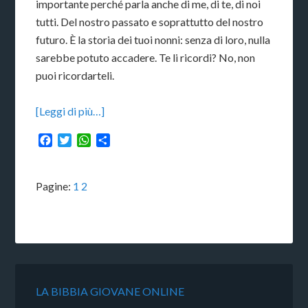
importante perché parla anche di me, di te, di noi
tutti. Del nostro passato e soprattutto del nostro
futuro. È la storia dei tuoi nonni: senza di loro, nulla
sarebbe potuto accadere. Te li ricordi? No, non
puoi ricordarteli.
[Leggi di più…]
Facebook
Twitter
WhatsApp
Condividi
Pagine:
1
2
LA BIBBIA GIOVANE ONLINE