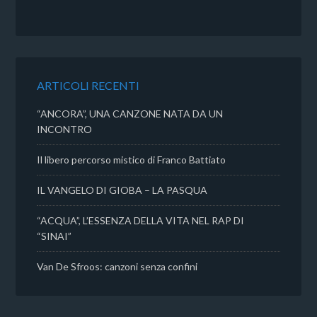
c
i
a
n
e
t
t
d
b
t
s
i
o
e
A
v
o
r
p
i
k
p
d
ARTICOLI RECENTI
i
“ANCORA”, UNA CANZONE NATA DA UN
INCONTRO
Il libero percorso mistico di Franco Battiato
IL VANGELO DI GIOBA – LA PASQUA
“ACQUA”, L’ESSENZA DELLA VITA NEL RAP DI
“SINAI”
Van De Sfroos: canzoni senza confini