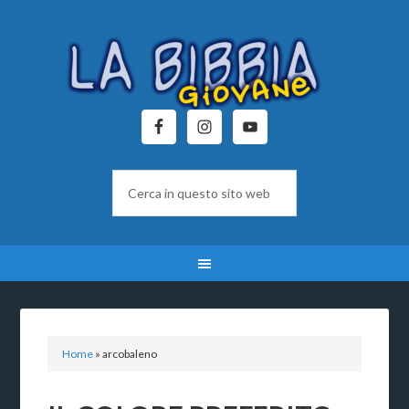
Home
»
arcobaleno