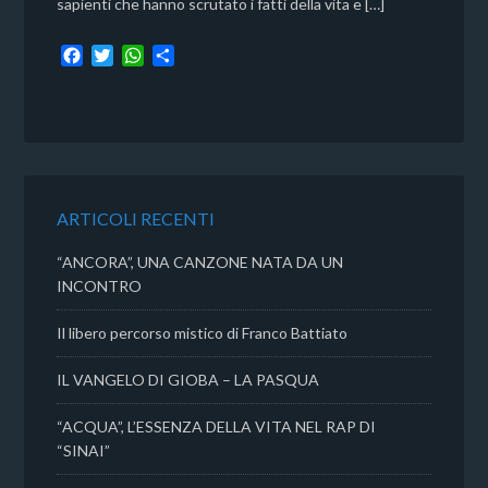
sapienti che hanno scrutato i fatti della vita e […]
F
T
W
C
a
w
h
o
c
i
a
n
e
t
t
d
b
t
s
i
o
e
A
v
o
r
p
i
k
p
d
ARTICOLI RECENTI
i
“ANCORA”, UNA CANZONE NATA DA UN
INCONTRO
Il libero percorso mistico di Franco Battiato
IL VANGELO DI GIOBA – LA PASQUA
“ACQUA”, L’ESSENZA DELLA VITA NEL RAP DI
“SINAI”