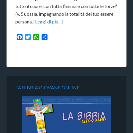
tutto il cuore, con tutta l’anima e con tutte le forze”
(v. 5), ossia, impegnando la totalità del tuo essere
persona.
[Leggi di più…]
Facebook
Twitter
WhatsApp
Condividi
LA BIBBIA GIOVANE ONLINE