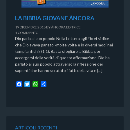
LA BIBBIA GIOVANE ÀNCORA
19 DICEMBRE 2018
BY
ÀNCORA EDITRICE
1 COMMENTO
Dio parla al suo popolo Nella Lettera agli Ebrei si dice
che Dio aveva parlato «molte volte e in diversi modi nei
tempi antichi» (1,1). Basta sfogliare la Bibbia per
accorgersi della verità di questa affermazione. Dio ha
parlato al suo popolo attraverso la riflessione dei
sapienti che hanno scrutato i fatti della vita e […]
F
T
W
C
a
w
h
o
c
i
a
n
e
t
t
d
b
t
s
i
o
e
A
v
o
r
p
i
k
p
d
ARTICOLI RECENTI