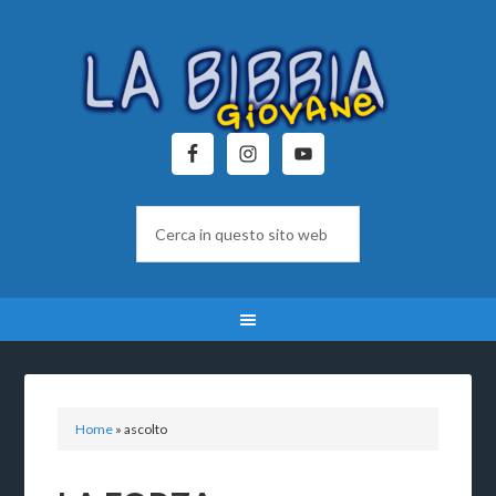
Home
»
ascolto