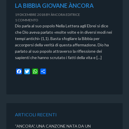
LA BIBBIA GIOVANE ÀNCORA
19 DICEMBRE 2018
BY
ÀNCORA EDITRICE
1 COMMENTO
Dio parla al suo popolo Nella Lettera agli Ebrei si dice
che Dio aveva parlato «molte volte e in diversi modi nei
tempi antichi» (1,1). Basta sfogliare la Bibbia per
accorgersi della verità di questa affermazione. Dio ha
parlato al suo popolo attraverso la riflessione dei
sapienti che hanno scrutato i fatti della vita e […]
F
T
W
C
a
w
h
o
c
i
a
n
e
t
t
d
b
t
s
i
o
e
A
v
o
r
p
i
k
p
d
ARTICOLI RECENTI
i
“ANCORA”, UNA CANZONE NATA DA UN