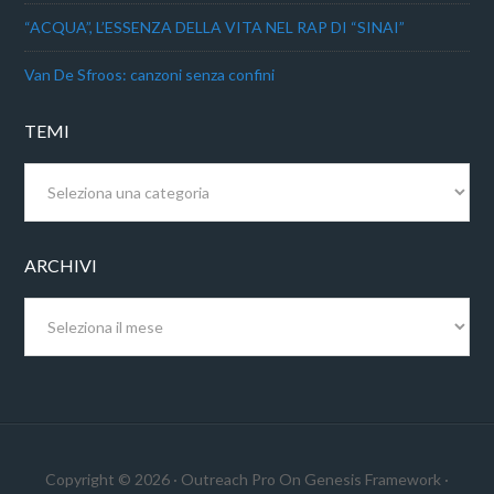
“ACQUA”, L’ESSENZA DELLA VITA NEL RAP DI “SINAI”
Van De Sfroos: canzoni senza confini
TEMI
Temi
ARCHIVI
Archivi
Copyright © 2026 ·
Outreach Pro
On
Genesis Framework
·