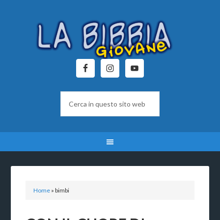
Home
»
bimbi