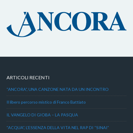
ARTICOLI RECENTI
“ANCORA”, UNA CANZONE NATA DA UN INCONTRO
Il libero percorso mistico di Franco Battiato
IL VANGELO DI GIOBA – LA PASQUA
“ACQUA”, L’ESSENZA DELLA VITA NEL RAP DI “SINAI”