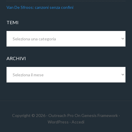
Van De Sfroos: canzoni senza confini
TEMI
Temi
ARCHIVI
Archivi
Copyright © 2026 ·
Outreach Pro
On
Genesis Framework
·
WordPress
·
Accedi