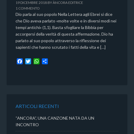
19 DICEMBRE 2018
BY
ÀNCORA EDITRICE
1 COMMENTO
Dio parla al suo popolo Nella Lettera agli Ebrei si dice
che Dio aveva parlato «molte volte e in diversi modi nei
tempi antichi» (1,1). Basta sfogliare la Bibbia per
accorgersi della verità di questa affermazione. Dio ha
parlato al suo popolo attraverso la riflessione dei
sapienti che hanno scrutato i fatti della vita e […]
F
T
W
C
a
w
h
o
c
i
a
n
e
t
t
d
b
t
s
i
o
e
A
v
o
r
p
i
k
p
d
ARTICOLI RECENTI
i
“ANCORA”, UNA CANZONE NATA DA UN
INCONTRO