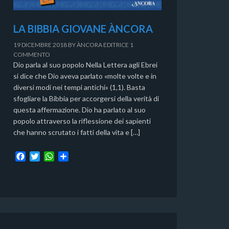
LA BIBBIA GIOVANE ÀNCORA
19 DICEMBRE 2018
BY
ÀNCORA EDITRICE
1
COMMENTO
Dio parla al suo popolo Nella Lettera agli Ebrei
si dice che Dio aveva parlato «molte volte e in
diversi modi nei tempi antichi» (1,1). Basta
sfogliare la Bibbia per accorgersi della verità di
questa affermazione. Dio ha parlato al suo
popolo attraverso la riflessione dei sapienti
che hanno scrutato i fatti della vita e […]
F
T
W
C
a
w
h
o
c
i
a
n
e
t
t
d
b
t
s
i
o
e
A
v
o
r
p
i
k
p
d