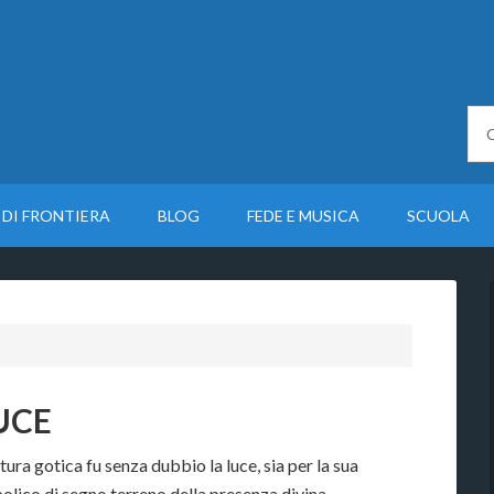
 DI FRONTIERA
BLOG
FEDE E MUSICA
SCUOLA
UCE
ura gotica fu senza dubbio la luce, sia per la sua
bolico di segno terreno della presenza divina.