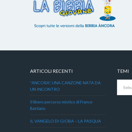
ARTICOLI RECENTI
TEMI
Temi
“ANCORA”, UNA CANZONE NATA DA
UN INCONTRO
Il libero percorso mistico di Franco
Battiato
IL VANGELO DI GIOBA – LA PASQUA