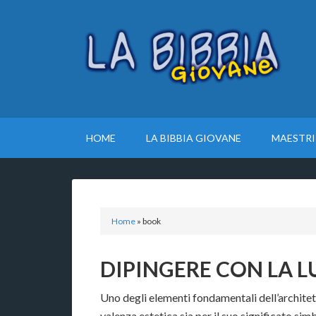
HOME
LA BIBBIA GIOVANE
MAESTRI
Home
»
book
DIPINGERE CON LA L
Uno degli elementi fondamentali dell’architett
valenza estetica sia per il suo significato sim