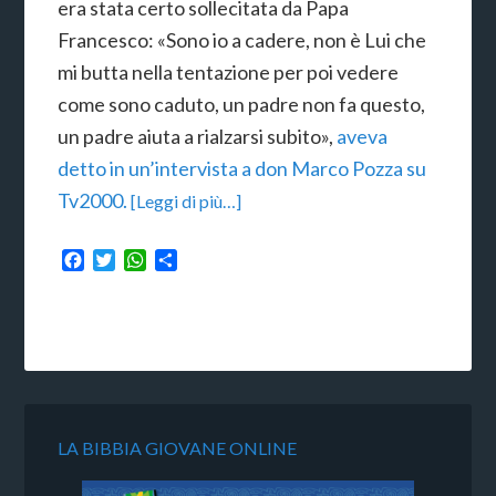
era stata certo sollecitata da Papa
Francesco: «Sono io a cadere, non è Lui che
mi butta nella tentazione per poi vedere
come sono caduto, un padre non fa questo,
un padre aiuta a rialzarsi subito»,
aveva
detto in un’intervista a don Marco Pozza su
Tv2000.
[Leggi di più…]
Facebook
Twitter
WhatsApp
Condividi
LA BIBBIA GIOVANE ONLINE