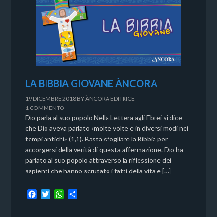
LA BIBBIA GIOVANE ÀNCORA
19 DICEMBRE 2018
BY
ÀNCORA EDITRICE
1 COMMENTO
Dio parla al suo popolo Nella Lettera agli Ebrei si dice
che Dio aveva parlato «molte volte e in diversi modi nei
tempi antichi» (1,1). Basta sfogliare la Bibbia per
accorgersi della verità di questa affermazione. Dio ha
parlato al suo popolo attraverso la riflessione dei
sapienti che hanno scrutato i fatti della vita e […]
F
T
W
C
a
w
h
o
c
i
a
n