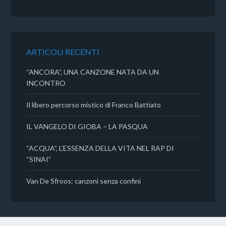
e
t
t
d
b
t
s
i
o
e
A
v
o
r
p
i
k
p
d
ARTICOLI RECENTI
i
“ANCORA”, UNA CANZONE NATA DA UN
INCONTRO
Il libero percorso mistico di Franco Battiato
IL VANGELO DI GIOBA – LA PASQUA
“ACQUA”, L’ESSENZA DELLA VITA NEL RAP DI
“SINAI”
Van De Sfroos: canzoni senza confini