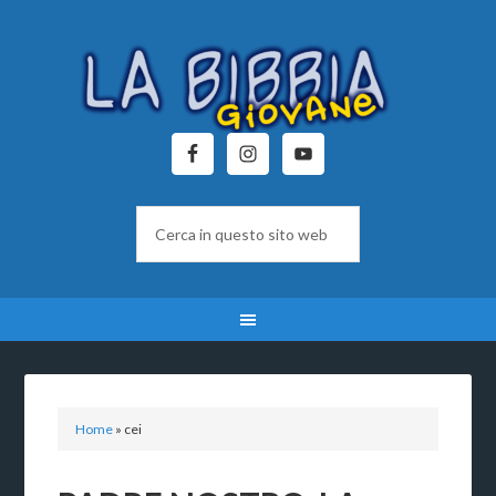
Home
»
cei