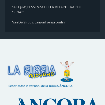
“ACQUA”, L’ESSENZA DELLA VITA NEL RAP DI
“SINAI”
Van De Sfroos: canzoni senza confini