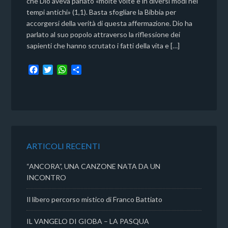
che Dio aveva parlato «molte volte e in diversi modi nei
tempi antichi» (1,1). Basta sfogliare la Bibbia per
accorgersi della verità di questa affermazione. Dio ha
parlato al suo popolo attraverso la riflessione dei
sapienti che hanno scrutato i fatti della vita e […]
F
T
W
C
a
w
h
o
c
i
a
n
e
t
t
d
b
t
s
i
o
e
A
v
o
r
p
i
k
p
d
ARTICOLI RECENTI
i
“ANCORA”, UNA CANZONE NATA DA UN
INCONTRO
Il libero percorso mistico di Franco Battiato
IL VANGELO DI GIOBA – LA PASQUA