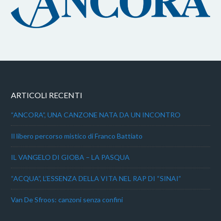
ARTICOLI RECENTI
“ANCORA”, UNA CANZONE NATA DA UN INCONTRO
Il libero percorso mistico di Franco Battiato
IL VANGELO DI GIOBA – LA PASQUA
“ACQUA”, L’ESSENZA DELLA VITA NEL RAP DI “SINAI”
Van De Sfroos: canzoni senza confini