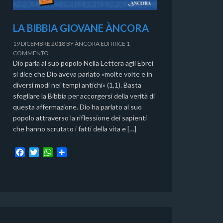
LA BIBBIA GIOVANE ÀNCORA
19 DICEMBRE 2018
BY
ÀNCORA EDITRICE
1
COMMENTO
Dio parla al suo popolo Nella Lettera agli Ebrei
si dice che Dio aveva parlato «molte volte e in
diversi modi nei tempi antichi» (1,1). Basta
sfogliare la Bibbia per accorgersi della verità di
questa affermazione. Dio ha parlato al suo
popolo attraverso la riflessione dei sapienti
che hanno scrutato i fatti della vita e […]
F
T
W
C
a
w
h
o
c
i
a
n
e
t
t
d
b
t
s
i
o
e
A
v
o
r
p
i
k
p
d