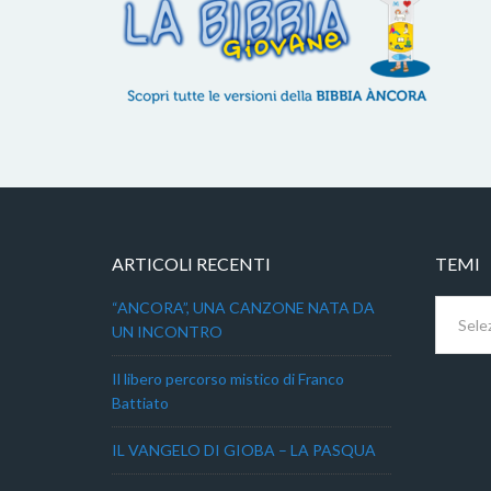
ARTICOLI RECENTI
TEMI
Temi
“ANCORA”, UNA CANZONE NATA DA
UN INCONTRO
Il libero percorso mistico di Franco
Battiato
IL VANGELO DI GIOBA – LA PASQUA