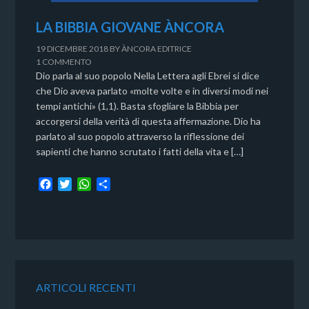
LA BIBBIA GIOVANE ÀNCORA
19 DICEMBRE 2018
BY
ÀNCORA EDITRICE
1 COMMENTO
Dio parla al suo popolo Nella Lettera agli Ebrei si dice
che Dio aveva parlato «molte volte e in diversi modi nei
tempi antichi» (1,1). Basta sfogliare la Bibbia per
accorgersi della verità di questa affermazione. Dio ha
parlato al suo popolo attraverso la riflessione dei
sapienti che hanno scrutato i fatti della vita e […]
F
T
W
C
a
w
h
o
c
i
a
n
e
t
t
d
b
t
s
i
o
e
A
v
o
r
p
i
k
p
d
ARTICOLI RECENTI
i