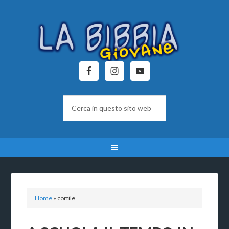
Home
»
cortile