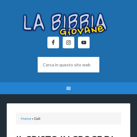
Home
»
Dalì