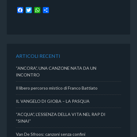
F
T
W
C
a
w
h
o
c
i
a
n
e
t
t
d
b
t
s
i
o
e
A
v
o
r
p
i
k
p
d
ARTICOLI RECENTI
i
“ANCORA”, UNA CANZONE NATA DA UN
INCONTRO
Il libero percorso mistico di Franco Battiato
IL VANGELO DI GIOBA – LA PASQUA
“ACQUA”, L’ESSENZA DELLA VITA NEL RAP DI
“SINAI”
Van De Sfroos: canzoni senza confini