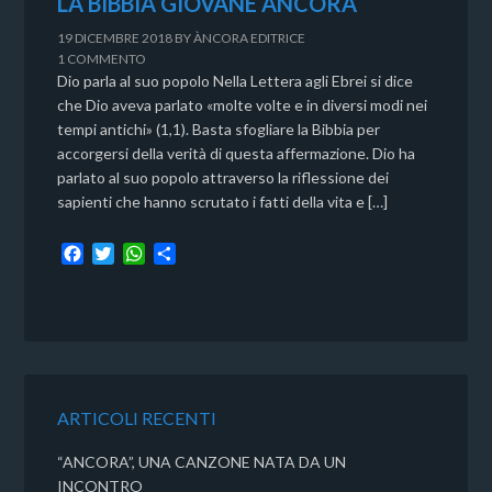
LA BIBBIA GIOVANE ÀNCORA
19 DICEMBRE 2018
BY
ÀNCORA EDITRICE
1 COMMENTO
Dio parla al suo popolo Nella Lettera agli Ebrei si dice
che Dio aveva parlato «molte volte e in diversi modi nei
tempi antichi» (1,1). Basta sfogliare la Bibbia per
accorgersi della verità di questa affermazione. Dio ha
parlato al suo popolo attraverso la riflessione dei
sapienti che hanno scrutato i fatti della vita e […]
F
T
W
C
a
w
h
o
c
i
a
n
e
t
t
d
b
t
s
i
o
e
A
v
o
r
p
i
k
p
d
ARTICOLI RECENTI
i
“ANCORA”, UNA CANZONE NATA DA UN
INCONTRO