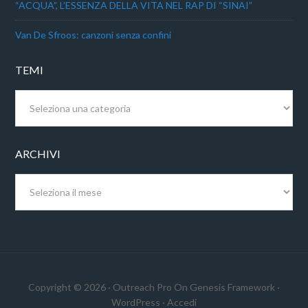
“ACQUA”, L’ESSENZA DELLA VITA NEL RAP DI “SINAI”
Van De Sfroos: canzoni senza confini
TEMI
Temi
ARCHIVI
Archivi
Copyright © 2026 ·
Outreach Pro
On
Genesis Framework
·
WordPress
·
Accedi