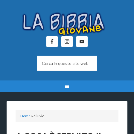
Home
»
diluvio