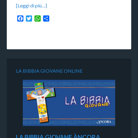
[Leggi di più…]
Facebook
Twitter
WhatsApp
Condividi
LA BIBBIA GIOVANE ONLINE
LA BIBBIA GIOVANE ÀNCORA