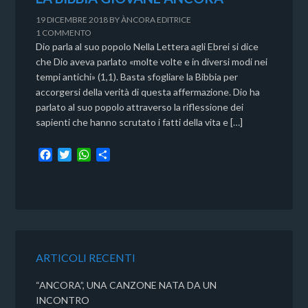
19 DICEMBRE 2018
BY
ÀNCORA EDITRICE
1 COMMENTO
Dio parla al suo popolo Nella Lettera agli Ebrei si dice
che Dio aveva parlato «molte volte e in diversi modi nei
tempi antichi» (1,1). Basta sfogliare la Bibbia per
accorgersi della verità di questa affermazione. Dio ha
parlato al suo popolo attraverso la riflessione dei
sapienti che hanno scrutato i fatti della vita e […]
F
T
W
C
a
w
h
o
c
i
a
n
e
t
t
d
b
t
s
i
o
e
A
v
o
r
p
i
k
p
d
ARTICOLI RECENTI
i
“ANCORA”, UNA CANZONE NATA DA UN
INCONTRO