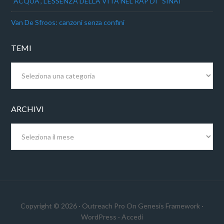
“ACQUA”, L’ESSENZA DELLA VITA NEL RAP DI “SINAI”
Van De Sfroos: canzoni senza confini
TEMI
Temi
ARCHIVI
Archivi
Copyright © 2026 ·
Outreach Pro
On
Genesis Framework
·
WordPress
·
Accedi