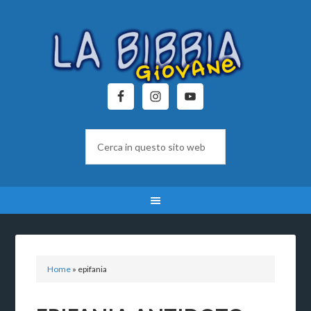
Home
»
epifania