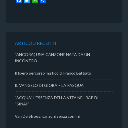
F
T
W
C
a
w
h
o
c
i
a
n
e
t
t
d
b
t
s
i
o
e
A
v
o
r
p
i
k
p
d
ARTICOLI RECENTI
i
“ANCORA”, UNA CANZONE NATA DA UN
INCONTRO
Il libero percorso mistico di Franco Battiato
IL VANGELO DI GIOBA – LA PASQUA
“ACQUA”, L’ESSENZA DELLA VITA NEL RAP DI
“SINAI”
Van De Sfroos: canzoni senza confini