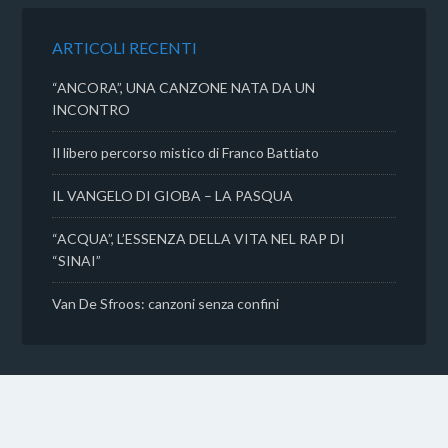
o
r
p
i
k
p
d
ARTICOLI RECENTI
i
“ANCORA”, UNA CANZONE NATA DA UN
INCONTRO
Il libero percorso mistico di Franco Battiato
IL VANGELO DI GIOBA – LA PASQUA
“ACQUA”, L’ESSENZA DELLA VITA NEL RAP DI
“SINAI”
Van De Sfroos: canzoni senza confini