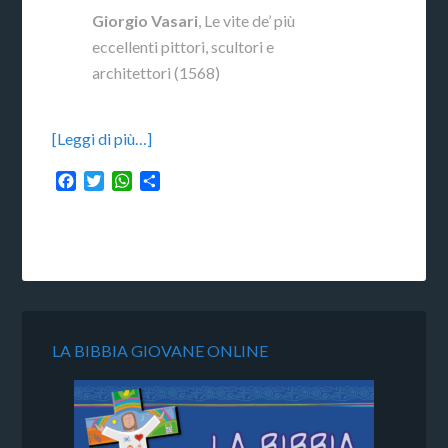
Giorgio Vasari
, Le vite de’ più
eccellenti pittori, scultori e
architettori (1568)
[Leggi di più…]
Facebook
Twitter
WhatsApp
Condividi
LA BIBBIA GIOVANE ONLINE