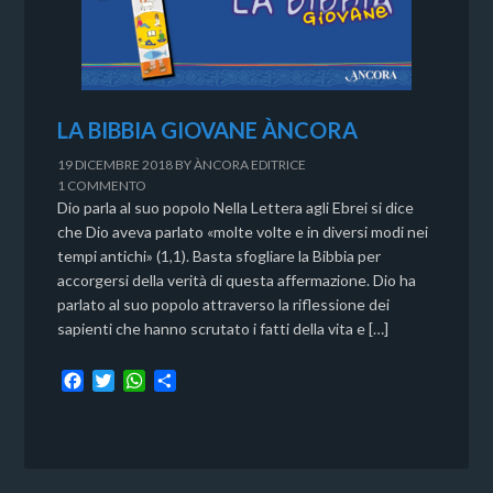
LA BIBBIA GIOVANE ÀNCORA
19 DICEMBRE 2018
BY
ÀNCORA EDITRICE
1 COMMENTO
Dio parla al suo popolo Nella Lettera agli Ebrei si dice
che Dio aveva parlato «molte volte e in diversi modi nei
tempi antichi» (1,1). Basta sfogliare la Bibbia per
accorgersi della verità di questa affermazione. Dio ha
parlato al suo popolo attraverso la riflessione dei
sapienti che hanno scrutato i fatti della vita e […]
F
T
W
C
a
w
h
o
c
i
a
n
e
t
t
d
b
t
s
i
o
e
A
v