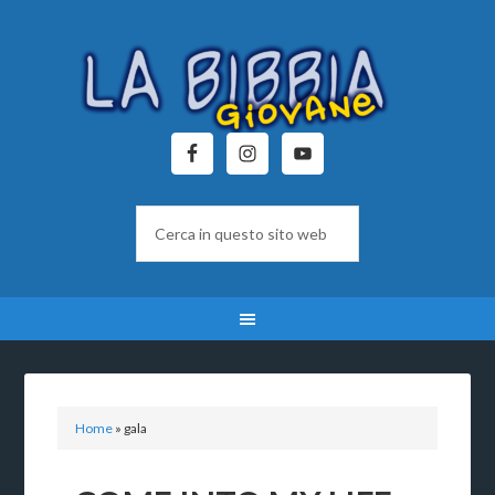
Home
»
gala