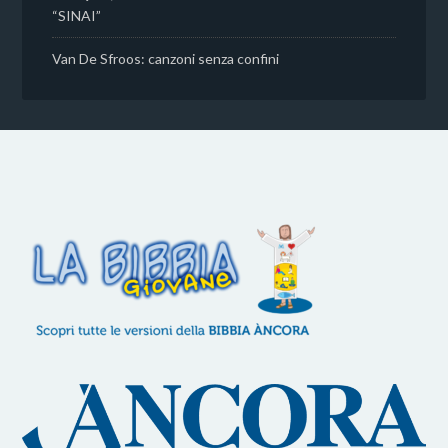
“SINAI”
Van De Sfroos: canzoni senza confini