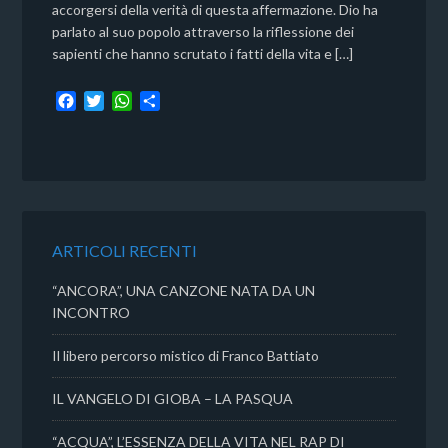
accorgersi della verità di questa affermazione. Dio ha
parlato al suo popolo attraverso la riflessione dei
sapienti che hanno scrutato i fatti della vita e […]
F
T
W
C
a
w
h
o
c
i
a
n
e
t
t
d
b
t
s
i
o
e
A
v
o
r
p
i
k
p
d
ARTICOLI RECENTI
i
“ANCORA”, UNA CANZONE NATA DA UN
INCONTRO
Il libero percorso mistico di Franco Battiato
IL VANGELO DI GIOBA – LA PASQUA
“ACQUA”, L’ESSENZA DELLA VITA NEL RAP DI