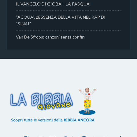
IL VANGELO DI GIOBA – LA PASQUA
“ACQUA”, L’ESSENZA DELLA VITA NEL RAP DI
“SINAI”
Van De Sfroos: canzoni senza confini