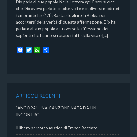
Dio parla al suo popolo Nella Lettera agli Ebrei si dice
che Dio aveva parlato «molte volte e in diversi modi nei
tempi antichi» (1,1). Basta sfogliare la Bibbia per
accorgersi della verità di questa affermazione. Dio ha
parlato al suo popolo attraverso la riflessione dei
sapienti che hanno scrutato i fatti della vita e […]
F
T
W
C
a
w
h
o
c
i
a
n
e
t
t
d
b
t
s
i
o
e
A
v
o
r
p
i
k
p
d
ARTICOLI RECENTI
i
“ANCORA”, UNA CANZONE NATA DA UN
INCONTRO
Il libero percorso mistico di Franco Battiato