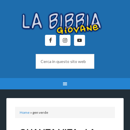
Home
»
gen verde