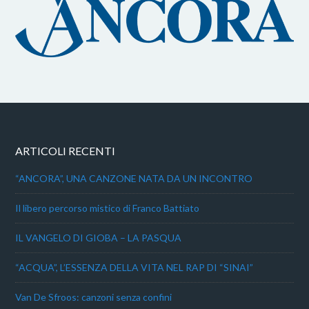
ARTICOLI RECENTI
“ANCORA”, UNA CANZONE NATA DA UN INCONTRO
Il libero percorso mistico di Franco Battiato
IL VANGELO DI GIOBA – LA PASQUA
“ACQUA”, L’ESSENZA DELLA VITA NEL RAP DI “SINAI”
Van De Sfroos: canzoni senza confini