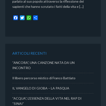
parlato al suo popolo attraverso la riflessione dei
sapienti che hanno scrutato i fatti della vita e […]
F
T
W
C
a
w
h
o
c
i
a
n
e
t
t
d
b
t
s
i
o
e
A
v
o
r
p
i
k
p
d
ARTICOLI RECENTI
i
“ANCORA”, UNA CANZONE NATA DA UN
INCONTRO
Il libero percorso mistico di Franco Battiato
IL VANGELO DI GIOBA – LA PASQUA
“ACQUA”, L’ESSENZA DELLA VITA NEL RAP DI
“SINAI”