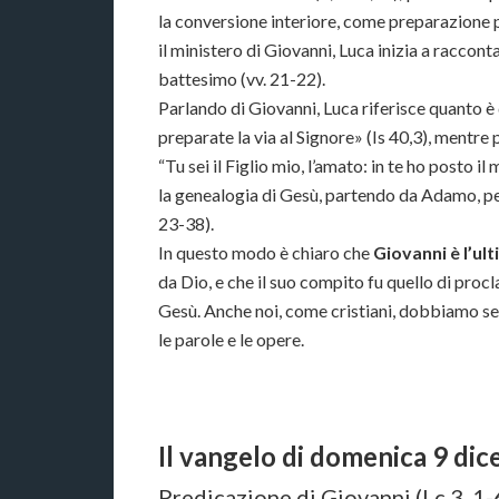
la conversione interiore, come preparazione p
il ministero di Giovanni, Luca inizia a raccont
battesimo (vv. 21-22).
Parlando di Giovanni, Luca riferisce quanto è
preparate la via al Signore» (Is 40,3), mentre
“Tu sei il Figlio mio, l’amato: in te ho posto 
la genealogia di Gesù, partendo da Adamo, pe
23-38).
In questo modo è chiaro che
Giovanni è l’ul
da Dio, e che il suo compito fu quello di proc
Gesù. Anche noi, come cristiani, dobbiamo se
le parole e le opere.
Il vangelo di domenica 9 di
Predicazione di Giovanni (Lc 3, 1-