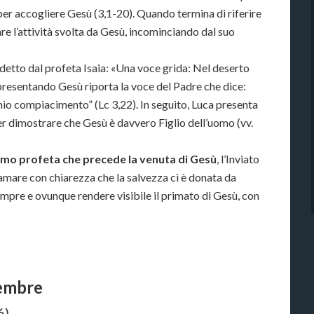
er accogliere Gesù (3,1-20). Quando termina di riferire
are l’attività svolta da Gesù, incominciando dal suo
 detto dal profeta Isaia: «Una voce grida: Nel deserto
 presentando Gesù riporta la voce del Padre che dice:
il mio compiacimento” (Lc 3,22). In seguito, Luca presenta
r dimostrare che Gesù è davvero Figlio dell’uomo (vv.
timo profeta che precede la venuta di Gesù
, l’Inviato
lamare con chiarezza che la salvezza ci è donata da
mpre e ovunque rendere visibile il primato di Gesù, con
cembre
6)