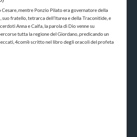
o Cesare, mentre Ponzio Pilato era governatore della
 suo fratello, tetrarca dell’Iturea e della Traconìtide, e
acerdoti Anna e Caifa, la parola di Dio venne su
i percorse tutta la regione del Giordano, predicando un
ccati, 4com’è scritto nel libro degli oracoli del profeta