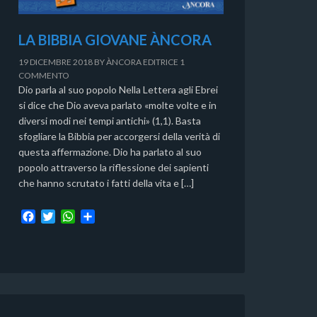
LA BIBBIA GIOVANE ÀNCORA
19 DICEMBRE 2018
BY
ÀNCORA EDITRICE
1
COMMENTO
Dio parla al suo popolo Nella Lettera agli Ebrei
si dice che Dio aveva parlato «molte volte e in
diversi modi nei tempi antichi» (1,1). Basta
sfogliare la Bibbia per accorgersi della verità di
questa affermazione. Dio ha parlato al suo
popolo attraverso la riflessione dei sapienti
che hanno scrutato i fatti della vita e […]
F
T
W
C
a
w
h
o
c
i
a
n
e
t
t
d
b
t
s
i
o
e
A
v
o
r
p
i
k
p
d