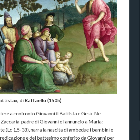
ttista», di Raffaello (1505)
ettere a confronto Giovanni il Battista e Gesù. Ne
a Zaccaria, padre di Giovanni e l’annuncio a Maria:
ste (Lc 1,5-38), narra la nascita di ambedue i bambini e
a predicazione e del battesimo conferito da Giovanni per