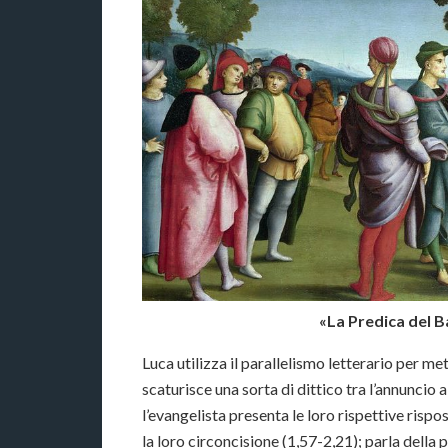
«La Predica del Ba
Luca utilizza il parallelismo letterario per m
scaturisce una sorta di dittico tra l’annuncio 
l’evangelista presenta le loro rispettive rispo
la loro circoncisione (1,57-2,21); parla dell