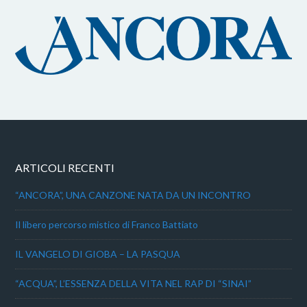
ARTICOLI RECENTI
“ANCORA”, UNA CANZONE NATA DA UN INCONTRO
Il libero percorso mistico di Franco Battiato
IL VANGELO DI GIOBA – LA PASQUA
“ACQUA”, L’ESSENZA DELLA VITA NEL RAP DI “SINAI”