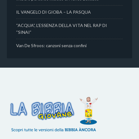
IL VANGELO DI GIOBA – LA PASQUA
“ACQUA”, L’ESSENZA DELLA VITA NEL RAP DI
“SINAI”
Van De Sfroos: canzoni senza confini