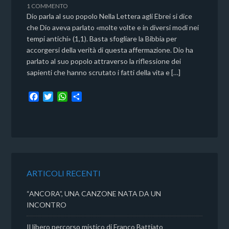
1 COMMENTO
Dio parla al suo popolo Nella Lettera agli Ebrei si dice
che Dio aveva parlato «molte volte e in diversi modi nei
tempi antichi» (1,1). Basta sfogliare la Bibbia per
accorgersi della verità di questa affermazione. Dio ha
parlato al suo popolo attraverso la riflessione dei
sapienti che hanno scrutato i fatti della vita e […]
F
T
W
C
a
w
h
o
c
i
a
n
e
t
t
d
b
t
s
i
o
e
A
v
o
r
p
i
k
p
d
ARTICOLI RECENTI
i
“ANCORA”, UNA CANZONE NATA DA UN
INCONTRO
Il libero percorso mistico di Franco Battiato