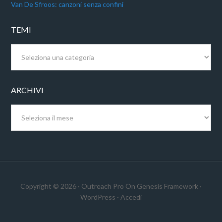
Van De Sfroos: canzoni senza confini
TEMI
Temi
ARCHIVI
Archivi
Copyright © 2026 ·
Outreach Pro
On
Genesis Framework
·
WordPress
·
Accedi