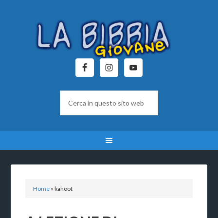
Home
»
kahoot