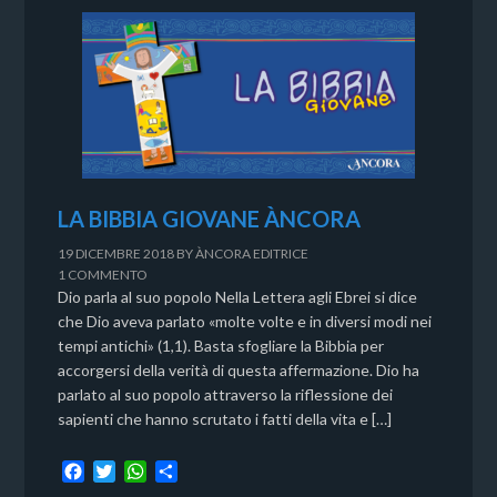
LA BIBBIA GIOVANE ÀNCORA
19 DICEMBRE 2018
BY
ÀNCORA EDITRICE
1 COMMENTO
Dio parla al suo popolo Nella Lettera agli Ebrei si dice
che Dio aveva parlato «molte volte e in diversi modi nei
tempi antichi» (1,1). Basta sfogliare la Bibbia per
accorgersi della verità di questa affermazione. Dio ha
parlato al suo popolo attraverso la riflessione dei
sapienti che hanno scrutato i fatti della vita e […]
F
T
W
C
a
w
h
o