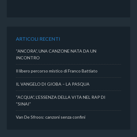
c
i
a
n
e
t
t
d
b
t
s
i
o
e
A
v
o
r
p
i
k
p
d
ARTICOLI RECENTI
i
“ANCORA”, UNA CANZONE NATA DA UN
INCONTRO
Il libero percorso mistico di Franco Battiato
IL VANGELO DI GIOBA – LA PASQUA
“ACQUA”, L’ESSENZA DELLA VITA NEL RAP DI
“SINAI”
Van De Sfroos: canzoni senza confini