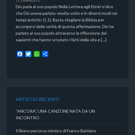
1 COMMENTO
Dio parla al suo popolo Nella Lettera agli Ebrei si dice
che Dio aveva parlato «molte volte e in diversi modi nei
tempi antichi» (1,1). Basta sfogliare la Bibbia per
accorgersi della verità di questa affermazione. Dio ha
parlato al suo popolo attraverso la riflessione dei
sapienti che hanno scrutato i fatti della vita e […]
F
T
W
C
a
w
h
o
c
i
a
n
e
t
t
d
b
t
s
i
o
e
A
v
o
r
p
i
k
p
d
ARTICOLI RECENTI
i
“ANCORA”, UNA CANZONE NATA DA UN
INCONTRO
Il libero percorso mistico di Franco Battiato