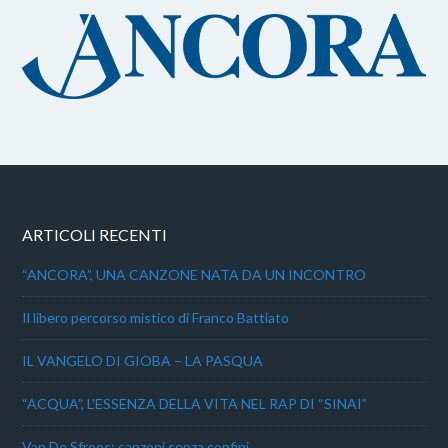
ARTICOLI RECENTI
“ANCORA”, UNA CANZONE NATA DA UN INCONTRO
Il libero percorso mistico di Franco Battiato
IL VANGELO DI GIOBA – LA PASQUA
“ACQUA”, L’ESSENZA DELLA VITA NEL RAP DI “SINAI”
Van De Sfroos: canzoni senza confini