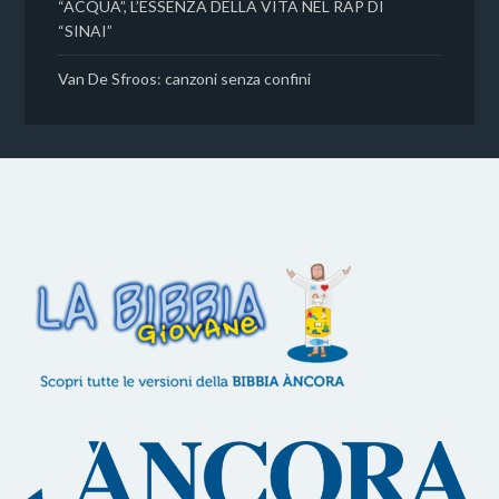
“ACQUA”, L’ESSENZA DELLA VITA NEL RAP DI
“SINAI”
Van De Sfroos: canzoni senza confini