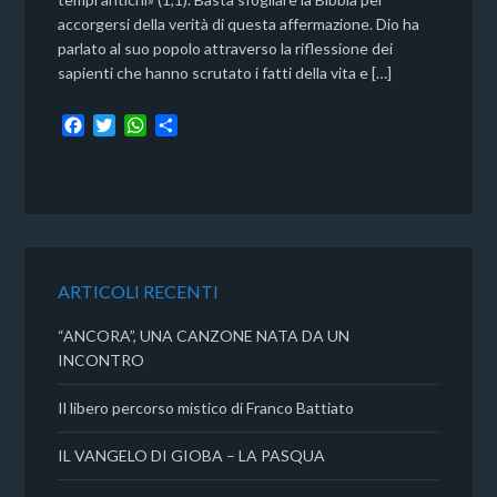
accorgersi della verità di questa affermazione. Dio ha
parlato al suo popolo attraverso la riflessione dei
sapienti che hanno scrutato i fatti della vita e […]
F
T
W
C
a
w
h
o
c
i
a
n
e
t
t
d
b
t
s
i
o
e
A
v
o
r
p
i
k
p
d
ARTICOLI RECENTI
i
“ANCORA”, UNA CANZONE NATA DA UN
INCONTRO
Il libero percorso mistico di Franco Battiato
IL VANGELO DI GIOBA – LA PASQUA