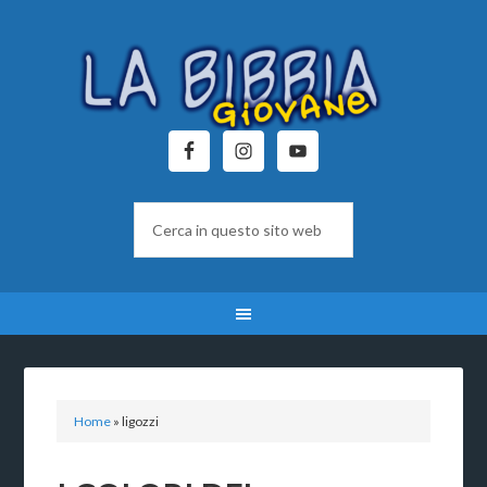
Home
»
ligozzi