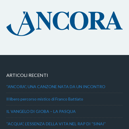
ARTICOLI RECENTI
“ANCORA”, UNA CANZONE NATA DA UN INCONTRO
Il libero percorso mistico di Franco Battiato
IL VANGELO DI GIOBA – LA PASQUA
“ACQUA”, L’ESSENZA DELLA VITA NEL RAP DI “SINAI”