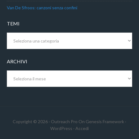
Van De Sfroos: canzoni senza confini
TEMI
Temi
ARCHIVI
Archivi
Copyright © 2026 ·
Outreach Pro
On
Genesis Framework
·
WordPress
·
Accedi