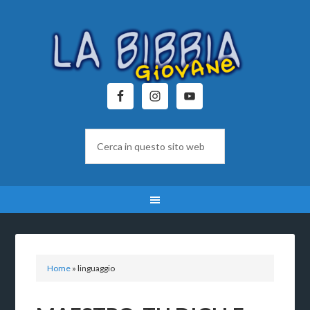
Home
»
linguaggio