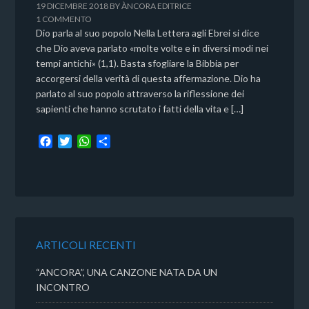
19 DICEMBRE 2018
BY
ÀNCORA EDITRICE
1 COMMENTO
Dio parla al suo popolo Nella Lettera agli Ebrei si dice
che Dio aveva parlato «molte volte e in diversi modi nei
tempi antichi» (1,1). Basta sfogliare la Bibbia per
accorgersi della verità di questa affermazione. Dio ha
parlato al suo popolo attraverso la riflessione dei
sapienti che hanno scrutato i fatti della vita e […]
F
T
W
C
a
w
h
o
c
i
a
n
e
t
t
d
b
t
s
i
o
e
A
v
o
r
p
i
k
p
d
ARTICOLI RECENTI
i
“ANCORA”, UNA CANZONE NATA DA UN
INCONTRO