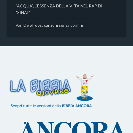
“ACQUA”, L’ESSENZA DELLA VITA NEL RAP DI
“SINAI”
Van De Sfroos: canzoni senza confini