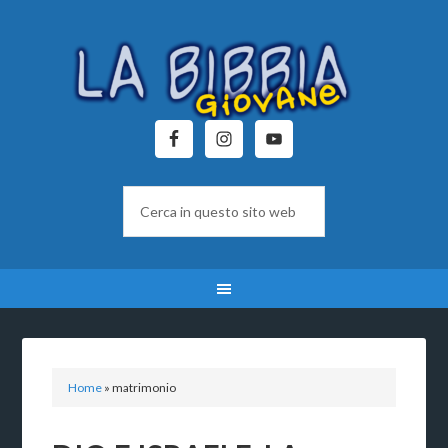
Home
»
matrimonio