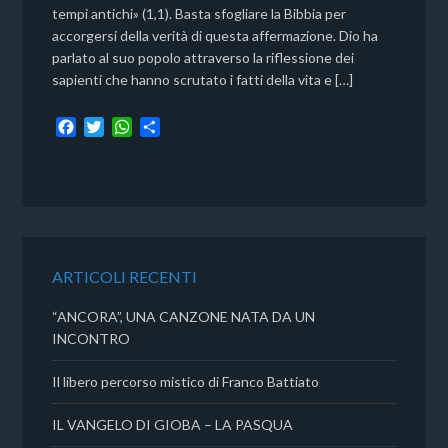
tempi antichi» (1,1). Basta sfogliare la Bibbia per
accorgersi della verità di questa affermazione. Dio ha
parlato al suo popolo attraverso la riflessione dei
sapienti che hanno scrutato i fatti della vita e […]
F
T
W
C
a
w
h
o
c
i
a
n
e
t
t
d
b
t
s
i
o
e
A
v
o
r
p
i
k
p
d
ARTICOLI RECENTI
i
“ANCORA”, UNA CANZONE NATA DA UN
INCONTRO
Il libero percorso mistico di Franco Battiato
IL VANGELO DI GIOBA – LA PASQUA