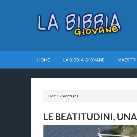
HOME
LA BIBBIA GIOVANE
MAESTRI
Home
»
montagna
LE BEATITUDINI, UN