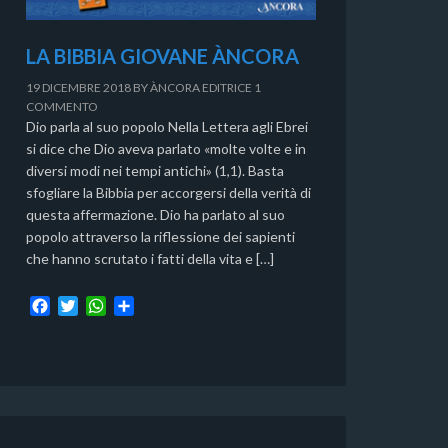
LA BIBBIA GIOVANE ÀNCORA
19 DICEMBRE 2018
BY
ÀNCORA EDITRICE
1
COMMENTO
Dio parla al suo popolo Nella Lettera agli Ebrei
si dice che Dio aveva parlato «molte volte e in
diversi modi nei tempi antichi» (1,1). Basta
sfogliare la Bibbia per accorgersi della verità di
questa affermazione. Dio ha parlato al suo
popolo attraverso la riflessione dei sapienti
che hanno scrutato i fatti della vita e […]
F
T
W
C
a
w
h
o
c
i
a
n
e
t
t
d
b
t
s
i
o
e
A
v
o
r
p
i
k
p
d