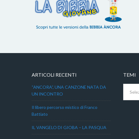
ARTICOLI RECENTI
TEMI
Temi
“ANCORA”, UNA CANZONE NATA DA
UN INCONTRO
Il libero percorso mistico di Franco
Battiato
IL VANGELO DI GIOBA – LA PASQUA