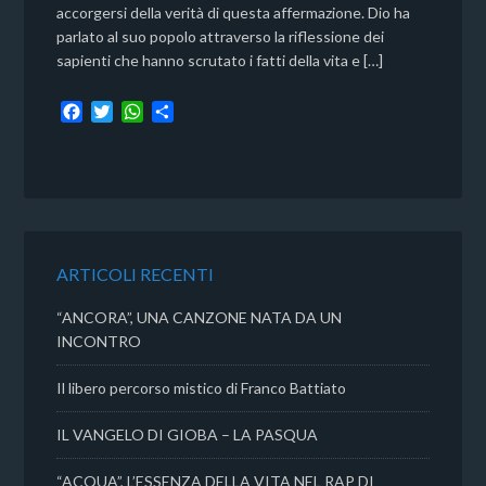
accorgersi della verità di questa affermazione. Dio ha
parlato al suo popolo attraverso la riflessione dei
sapienti che hanno scrutato i fatti della vita e […]
F
T
W
C
a
w
h
o
c
i
a
n
e
t
t
d
b
t
s
i
o
e
A
v
o
r
p
i
k
p
d
ARTICOLI RECENTI
i
“ANCORA”, UNA CANZONE NATA DA UN
INCONTRO
Il libero percorso mistico di Franco Battiato
IL VANGELO DI GIOBA – LA PASQUA
“ACQUA”, L’ESSENZA DELLA VITA NEL RAP DI