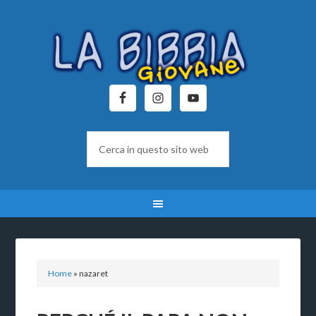
Home
»
nazaret