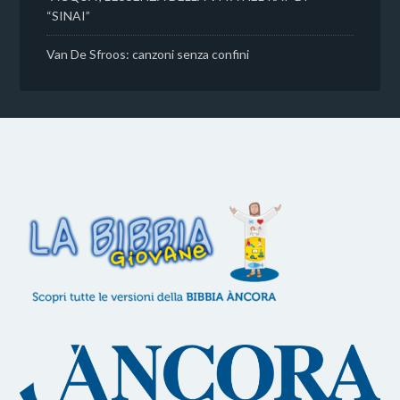
“SINAI”
Van De Sfroos: canzoni senza confini