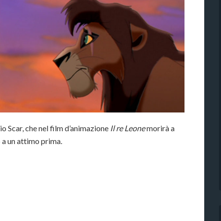
zio Scar, che nel film d’animazione
Il re Leone
morirà a
o a un attimo prima.