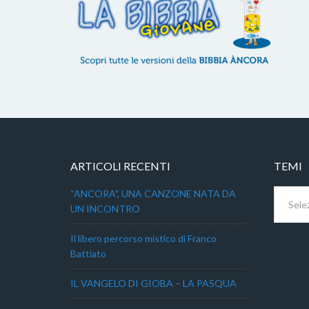
ARTICOLI RECENTI
TEMI
Temi
“ANCORA”, UNA CANZONE NATA DA
UN INCONTRO
Il libero percorso mistico di Franco
Battiato
IL VANGELO DI GIOBA – LA PASQUA