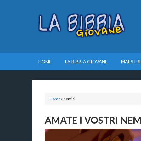
HOME
LA BIBBIA GIOVANE
MAESTRI
Home
»
nemici
AMATE I VOSTRI NEMI