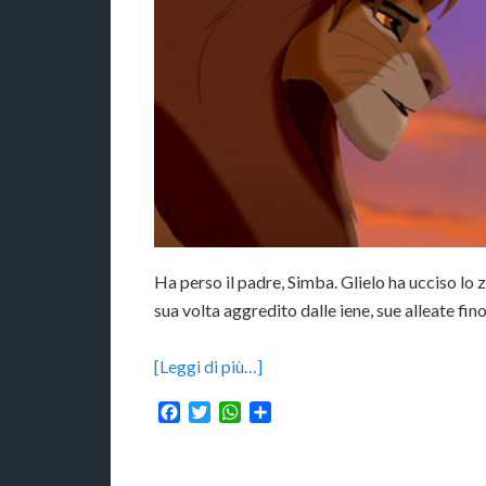
Ha perso il padre, Simba. Glielo ha ucciso lo 
sua volta aggredito dalle iene, sue alleate fin
[Leggi di più…]
Facebook
Twitter
WhatsApp
Condividi