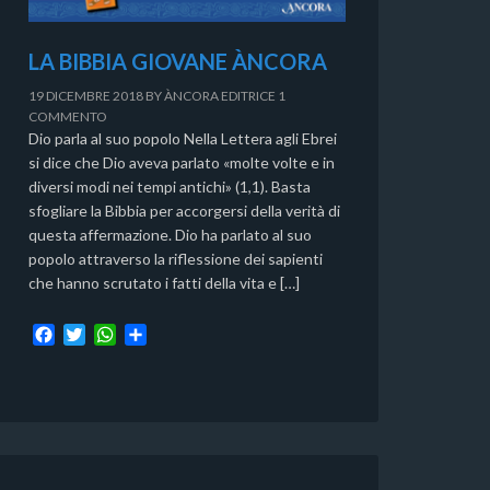
LA BIBBIA GIOVANE ÀNCORA
19 DICEMBRE 2018
BY
ÀNCORA EDITRICE
1
COMMENTO
Dio parla al suo popolo Nella Lettera agli Ebrei
si dice che Dio aveva parlato «molte volte e in
diversi modi nei tempi antichi» (1,1). Basta
sfogliare la Bibbia per accorgersi della verità di
questa affermazione. Dio ha parlato al suo
popolo attraverso la riflessione dei sapienti
che hanno scrutato i fatti della vita e […]
F
T
W
C
a
w
h
o
c
i
a
n
e
t
t
d
b
t
s
i
o
e
A
v
o
r
p
i
k
p
d