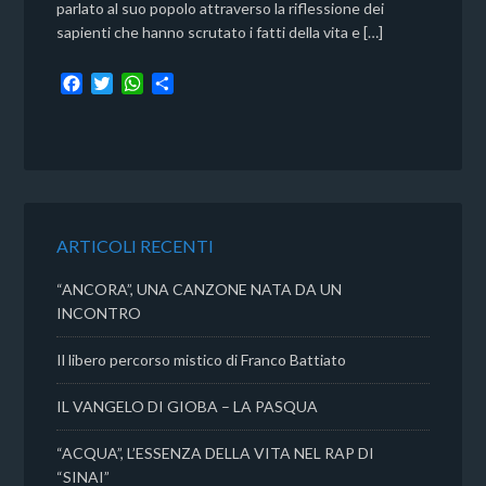
parlato al suo popolo attraverso la riflessione dei
sapienti che hanno scrutato i fatti della vita e […]
F
T
W
C
a
w
h
o
c
i
a
n
e
t
t
d
b
t
s
i
o
e
A
v
o
r
p
i
k
p
d
ARTICOLI RECENTI
i
“ANCORA”, UNA CANZONE NATA DA UN
INCONTRO
Il libero percorso mistico di Franco Battiato
IL VANGELO DI GIOBA – LA PASQUA
“ACQUA”, L’ESSENZA DELLA VITA NEL RAP DI
“SINAI”