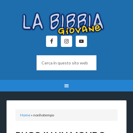
Home
»
nonhotempo