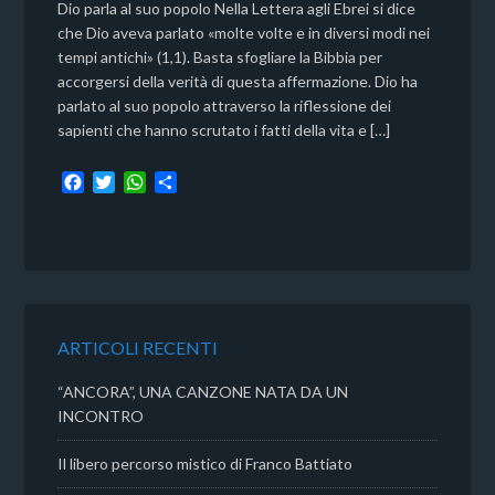
Dio parla al suo popolo Nella Lettera agli Ebrei si dice
che Dio aveva parlato «molte volte e in diversi modi nei
tempi antichi» (1,1). Basta sfogliare la Bibbia per
accorgersi della verità di questa affermazione. Dio ha
parlato al suo popolo attraverso la riflessione dei
sapienti che hanno scrutato i fatti della vita e […]
F
T
W
C
a
w
h
o
c
i
a
n
e
t
t
d
b
t
s
i
o
e
A
v
o
r
p
i
k
p
d
ARTICOLI RECENTI
i
“ANCORA”, UNA CANZONE NATA DA UN
INCONTRO
Il libero percorso mistico di Franco Battiato