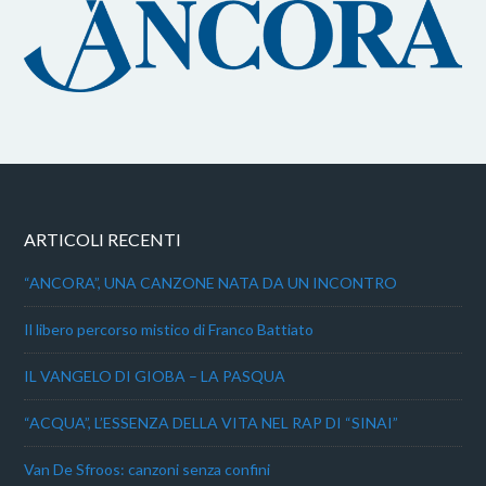
ARTICOLI RECENTI
“ANCORA”, UNA CANZONE NATA DA UN INCONTRO
Il libero percorso mistico di Franco Battiato
IL VANGELO DI GIOBA – LA PASQUA
“ACQUA”, L’ESSENZA DELLA VITA NEL RAP DI “SINAI”
Van De Sfroos: canzoni senza confini