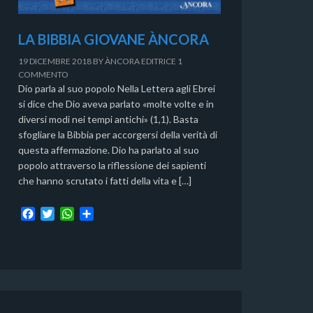
LA BIBBIA GIOVANE ÀNCORA
19 DICEMBRE 2018
BY
ÀNCORA EDITRICE
1
COMMENTO
Dio parla al suo popolo Nella Lettera agli Ebrei
si dice che Dio aveva parlato «molte volte e in
diversi modi nei tempi antichi» (1,1). Basta
sfogliare la Bibbia per accorgersi della verità di
questa affermazione. Dio ha parlato al suo
popolo attraverso la riflessione dei sapienti
che hanno scrutato i fatti della vita e […]
F
T
W
C
a
w
h
o
c
i
a
n
e
t
t
d
b
t
s
i
o
e
A
v
o
r
p
i
k
p
d