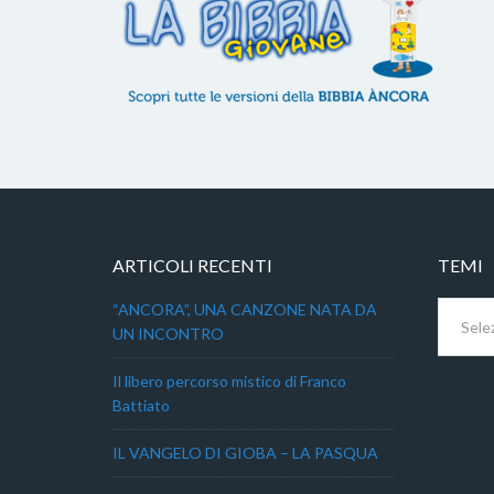
ARTICOLI RECENTI
TEMI
Temi
“ANCORA”, UNA CANZONE NATA DA
UN INCONTRO
Il libero percorso mistico di Franco
Battiato
IL VANGELO DI GIOBA – LA PASQUA