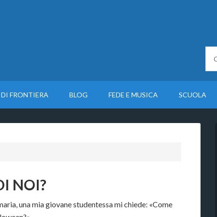
 DI FRONTIERA
BLOG
FEDE E MUSICA
SCUOLA
DI NOI?
rimaria, una mia giovane studentessa mi chiede: «Come
loween?».