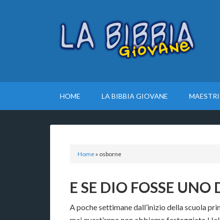
HOME
LA BIBBIA GIOVANE
MAESTRI
Home
»
osborne
E SE DIO FOSSE UNO 
A poche settimane dall’inizio della scuola p
mai quest’anno non abbiamo festeggiato Hal