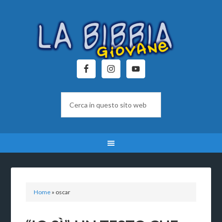
Home
»
oscar