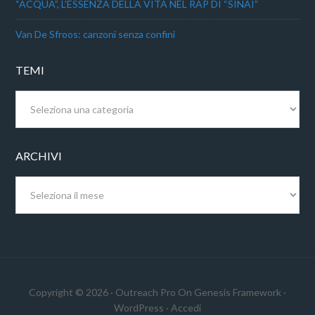
“ACQUA”, L’ESSENZA DELLA VITA NEL RAP DI “SINAI”
Van De Sfroos: canzoni senza confini
TEMI
Temi
ARCHIVI
Archivi
Copyright © 2026 ·
Outreach Pro
On
Genesis Framework
·
WordPress
·
Accedi