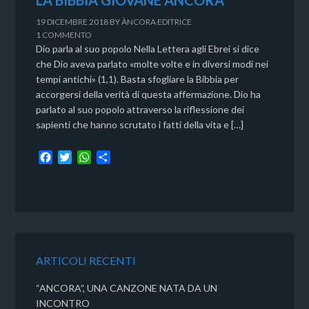
LA BIBBIA GIOVANE ÀNCORA
19 DICEMBRE 2018
BY
ÀNCORA EDITRICE
1 COMMENTO
Dio parla al suo popolo Nella Lettera agli Ebrei si dice
che Dio aveva parlato «molte volte e in diversi modi nei
tempi antichi» (1,1). Basta sfogliare la Bibbia per
accorgersi della verità di questa affermazione. Dio ha
parlato al suo popolo attraverso la riflessione dei
sapienti che hanno scrutato i fatti della vita e […]
F
T
W
C
a
w
h
o
c
i
a
n
e
t
t
d
b
t
s
i
o
e
A
v
o
r
p
i
k
p
d
ARTICOLI RECENTI
i
“ANCORA”, UNA CANZONE NATA DA UN
INCONTRO