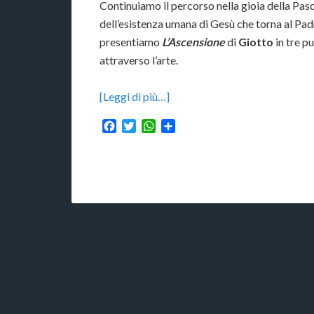
Continuiamo il percorso nella gioia della Pa
dell’esistenza umana di Gesù che torna al Pad
presentiamo
L’Ascensione
di
Giotto
in tre p
attraverso l’arte.
[Leggi di più…]
Facebook
Twitter
WhatsApp
Condividi