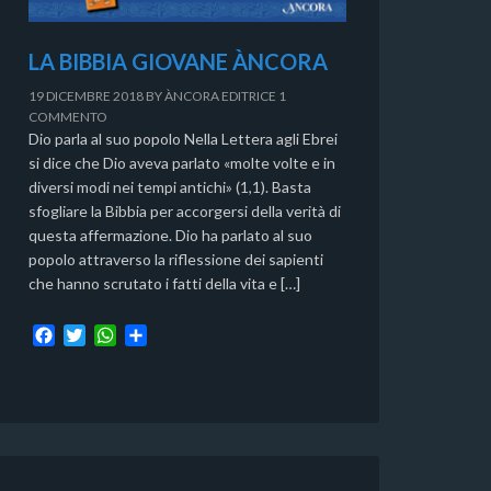
LA BIBBIA GIOVANE ÀNCORA
19 DICEMBRE 2018
BY
ÀNCORA EDITRICE
1
COMMENTO
Dio parla al suo popolo Nella Lettera agli Ebrei
si dice che Dio aveva parlato «molte volte e in
diversi modi nei tempi antichi» (1,1). Basta
sfogliare la Bibbia per accorgersi della verità di
questa affermazione. Dio ha parlato al suo
popolo attraverso la riflessione dei sapienti
che hanno scrutato i fatti della vita e […]
F
T
W
C
a
w
h
o
c
i
a
n
e
t
t
d
b
t
s
i
o
e
A
v
o
r
p
i
k
p
d