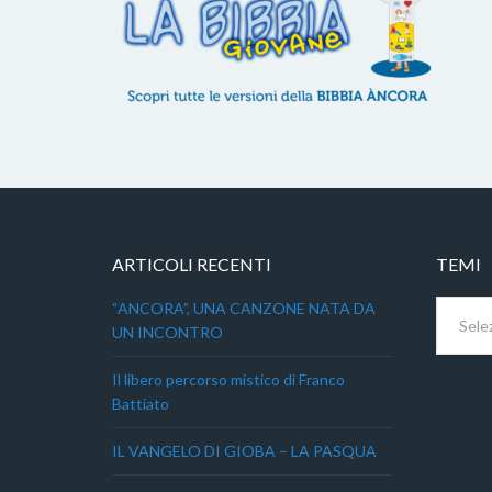
ARTICOLI RECENTI
TEMI
Temi
“ANCORA”, UNA CANZONE NATA DA
UN INCONTRO
Il libero percorso mistico di Franco
Battiato
IL VANGELO DI GIOBA – LA PASQUA