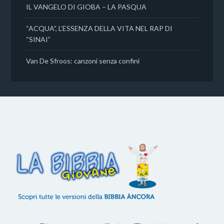
IL VANGELO DI GIOBA – LA PASQUA
“ACQUA”, L’ESSENZA DELLA VITA NEL RAP DI
“SINAI”
Van De Sfroos: canzoni senza confini