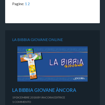
Pagine:
1
2
LA BIBBIA GIOVANE ONLINE
LA BIBBIA GIOVANE ÀNCORA
19 DICEMBRE 2018
BY
ÀNCORA EDITRICE
1 COMMENTO