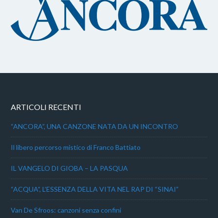
ARTICOLI RECENTI
“ANCORA”, UNA CANZONE NATA DA UN INCONTRO
Il libero percorso mistico di Franco Battiato
IL VANGELO DI GIOBA – LA PASQUA
“ACQUA”, L’ESSENZA DELLA VITA NEL RAP DI “SINAI”
Van De Sfroos: canzoni senza confini