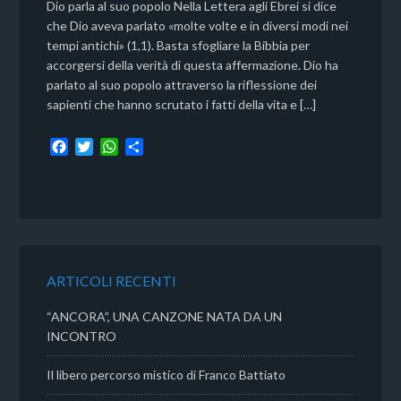
Dio parla al suo popolo Nella Lettera agli Ebrei si dice
che Dio aveva parlato «molte volte e in diversi modi nei
tempi antichi» (1,1). Basta sfogliare la Bibbia per
accorgersi della verità di questa affermazione. Dio ha
parlato al suo popolo attraverso la riflessione dei
sapienti che hanno scrutato i fatti della vita e […]
F
T
W
C
a
w
h
o
c
i
a
n
e
t
t
d
b
t
s
i
o
e
A
v
o
r
p
i
k
p
d
ARTICOLI RECENTI
i
“ANCORA”, UNA CANZONE NATA DA UN
INCONTRO
Il libero percorso mistico di Franco Battiato