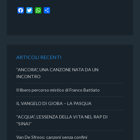
F
T
W
C
a
w
h
o
c
i
a
n
e
t
t
d
b
t
s
i
o
e
A
v
o
r
p
i
k
p
d
ARTICOLI RECENTI
i
“ANCORA”, UNA CANZONE NATA DA UN
INCONTRO
Il libero percorso mistico di Franco Battiato
IL VANGELO DI GIOBA – LA PASQUA
“ACQUA”, L’ESSENZA DELLA VITA NEL RAP DI
“SINAI”
Van De Sfroos: canzoni senza confini