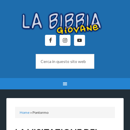
Home
»
Pontormo