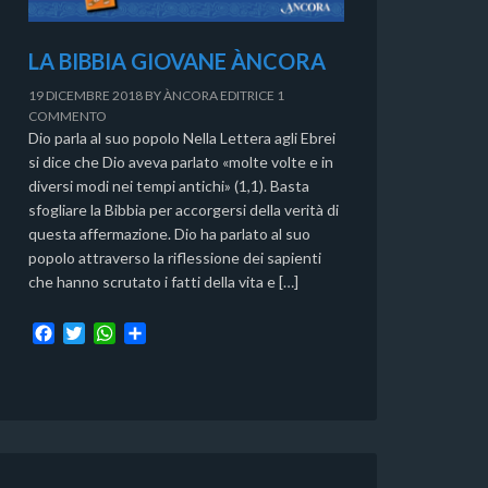
LA BIBBIA GIOVANE ÀNCORA
19 DICEMBRE 2018
BY
ÀNCORA EDITRICE
1
COMMENTO
Dio parla al suo popolo Nella Lettera agli Ebrei
si dice che Dio aveva parlato «molte volte e in
diversi modi nei tempi antichi» (1,1). Basta
sfogliare la Bibbia per accorgersi della verità di
questa affermazione. Dio ha parlato al suo
popolo attraverso la riflessione dei sapienti
che hanno scrutato i fatti della vita e […]
F
T
W
C
a
w
h
o
c
i
a
n
e
t
t
d
b
t
s
i
o
e
A
v
o
r
p
i
k
p
d