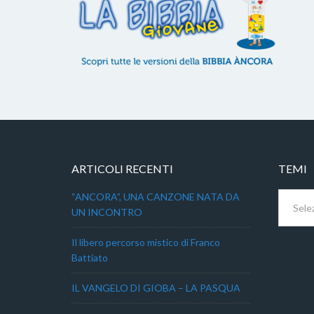
ARTICOLI RECENTI
TEMI
Temi
“ANCORA”, UNA CANZONE NATA DA
UN INCONTRO
Il libero percorso mistico di Franco
Battiato
IL VANGELO DI GIOBA – LA PASQUA