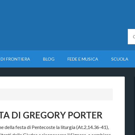
 DI FRONTIERA
BLOG
FEDE E MUSICA
SCUOLA
ITA DI GREGORY PORTER
 della festa di Pentecoste la liturgia (At.2,14.36-41),
bitanti della Giudea a riconoscere il Signore, a cambiare