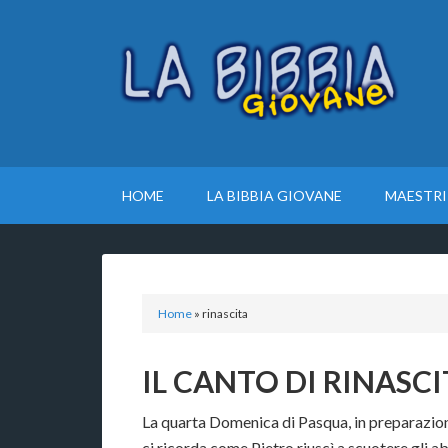
HOME
LA BIBBIA GIOVANE
MAESTRI
Home
»
rinascita
IL CANTO DI RINASC
La quarta Domenica di Pasqua, in preparazione
ci ricorda come Pietro riuscì a scuotere gli a