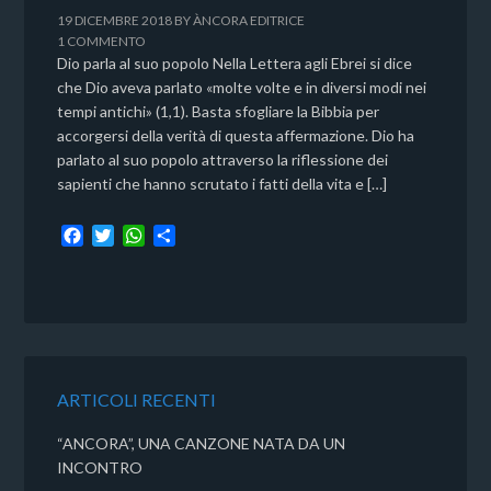
19 DICEMBRE 2018
BY
ÀNCORA EDITRICE
1 COMMENTO
Dio parla al suo popolo Nella Lettera agli Ebrei si dice
che Dio aveva parlato «molte volte e in diversi modi nei
tempi antichi» (1,1). Basta sfogliare la Bibbia per
accorgersi della verità di questa affermazione. Dio ha
parlato al suo popolo attraverso la riflessione dei
sapienti che hanno scrutato i fatti della vita e […]
F
T
W
C
a
w
h
o
c
i
a
n
e
t
t
d
b
t
s
i
o
e
A
v
o
r
p
i
k
p
d
ARTICOLI RECENTI
i
“ANCORA”, UNA CANZONE NATA DA UN
INCONTRO