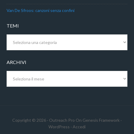
Van De Sfroos: canzoni senza confini
TEMI
Temi
ARCHIVI
Archivi
Copyright © 2026 ·
Outreach Pro
On
Genesis Framework
·
WordPress
·
Accedi