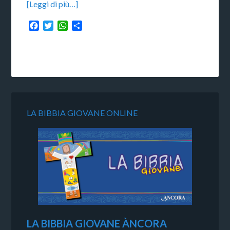
[Leggi di più…]
Facebook
Twitter
WhatsApp
Condividi
LA BIBBIA GIOVANE ONLINE
LA BIBBIA GIOVANE ÀNCORA