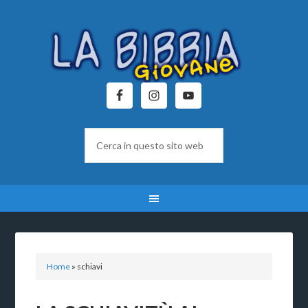
Home
»
schiavi