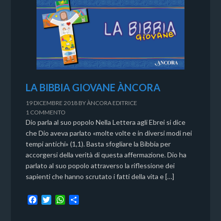
LA BIBBIA GIOVANE ÀNCORA
19 DICEMBRE 2018
BY
ÀNCORA EDITRICE
1 COMMENTO
Dio parla al suo popolo Nella Lettera agli Ebrei si dice
che Dio aveva parlato «molte volte e in diversi modi nei
tempi antichi» (1,1). Basta sfogliare la Bibbia per
accorgersi della verità di questa affermazione. Dio ha
parlato al suo popolo attraverso la riflessione dei
sapienti che hanno scrutato i fatti della vita e […]
F
T
W
C
a
w
h
o
c
i
a
n