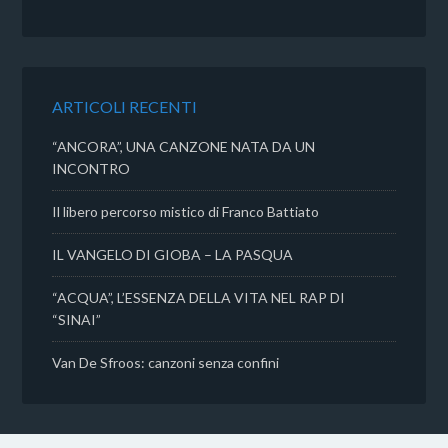
e
t
t
d
b
t
s
i
o
e
A
v
o
r
p
i
k
p
d
ARTICOLI RECENTI
i
“ANCORA”, UNA CANZONE NATA DA UN
INCONTRO
Il libero percorso mistico di Franco Battiato
IL VANGELO DI GIOBA – LA PASQUA
“ACQUA”, L’ESSENZA DELLA VITA NEL RAP DI
“SINAI”
Van De Sfroos: canzoni senza confini