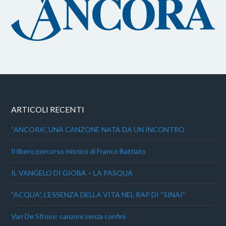
ARTICOLI RECENTI
“ANCORA”, UNA CANZONE NATA DA UN INCONTRO
Il libero percorso mistico di Franco Battiato
IL VANGELO DI GIOBA – LA PASQUA
“ACQUA”, L’ESSENZA DELLA VITA NEL RAP DI “SINAI”
Van De Sfroos: canzoni senza confini