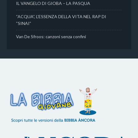
IL VANGELO DI GIOBA – LA PASQUA
“ACQUA”, L’ESSENZA DELLA VITA NEL RAP DI
“SINAI”
Van De Sfroos: canzoni senza confini