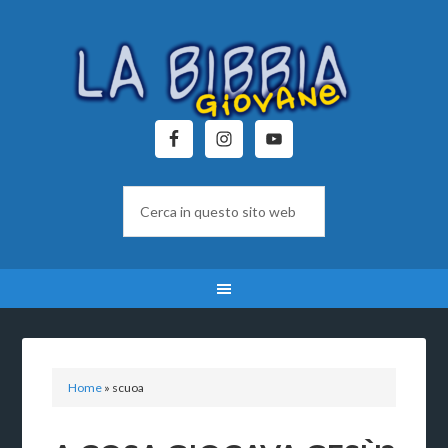
Home
»
scuoa