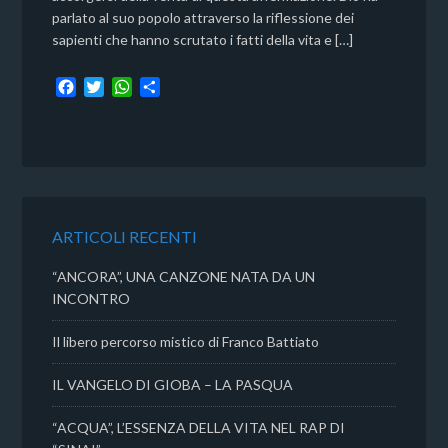
parlato al suo popolo attraverso la riflessione dei
sapienti che hanno scrutato i fatti della vita e […]
F
T
W
C
a
w
h
o
c
i
a
n
e
t
t
d
b
t
s
i
o
e
A
v
o
r
p
i
k
p
d
ARTICOLI RECENTI
i
“ANCORA”, UNA CANZONE NATA DA UN
INCONTRO
Il libero percorso mistico di Franco Battiato
IL VANGELO DI GIOBA – LA PASQUA
“ACQUA”, L’ESSENZA DELLA VITA NEL RAP DI