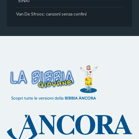
“SINAI”
Van De Sfroos: canzoni senza confini