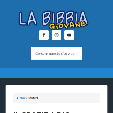
Home
»
scuteri