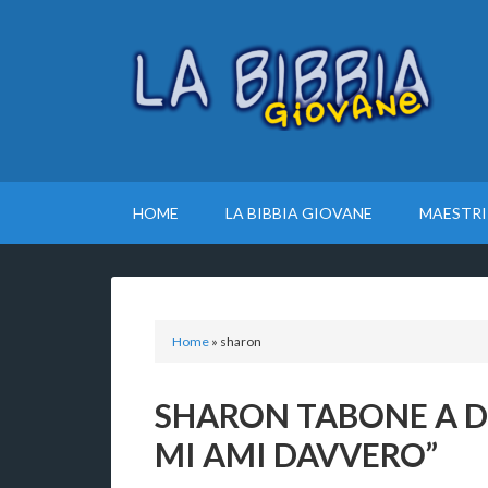
HOME
LA BIBBIA GIOVANE
MAESTRI
Home
»
sharon
SHARON TABONE A D
MI AMI DAVVERO”