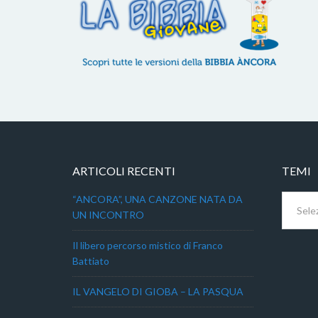
ARTICOLI RECENTI
TEMI
Temi
“ANCORA”, UNA CANZONE NATA DA
UN INCONTRO
Il libero percorso mistico di Franco
Battiato
IL VANGELO DI GIOBA – LA PASQUA