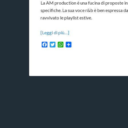
La AM production è una fucina di proposte int
specifiche. La sua voce r&b è ben espressa 
ravvivato le playlist estive.
[Leggi di più…]
Facebook
Twitter
WhatsApp
Condividi