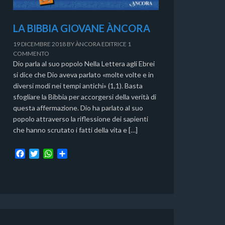
LA BIBBIA GIOVANE ÀNCORA
19 DICEMBRE 2018
BY
ÀNCORA EDITRICE
1
COMMENTO
Dio parla al suo popolo Nella Lettera agli Ebrei
si dice che Dio aveva parlato «molte volte e in
diversi modi nei tempi antichi» (1,1). Basta
sfogliare la Bibbia per accorgersi della verità di
questa affermazione. Dio ha parlato al suo
popolo attraverso la riflessione dei sapienti
che hanno scrutato i fatti della vita e […]
F
T
W
C
a
w
h
o
c
i
a
n
e
t
t
d
b
t
s
i
o
e
A
v
o
r
p
i
k
p
d