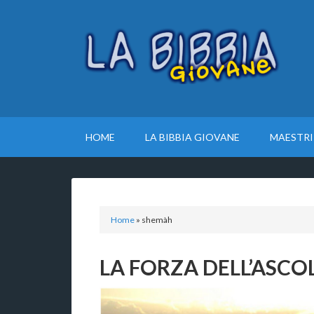
HOME
LA BIBBIA GIOVANE
MAESTRI
Home
»
shemàh
LA FORZA DELL’ASCO