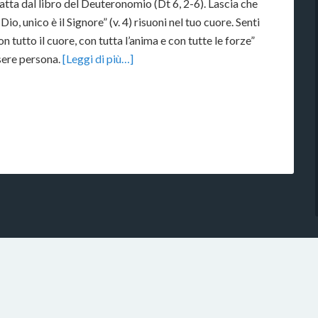
tta dal libro del Deuteronomio (Dt 6, 2-6). Lascia che
 Dio, unico è il Signore” (v. 4) risuoni nel tuo cuore. Senti
n tutto il cuore, con tutta l’anima e con tutte le forze”
ssere persona.
[Leggi di più…]