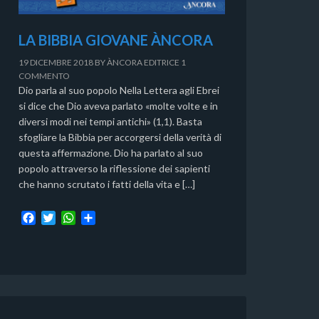
LA BIBBIA GIOVANE ÀNCORA
19 DICEMBRE 2018
BY
ÀNCORA EDITRICE
1
COMMENTO
Dio parla al suo popolo Nella Lettera agli Ebrei
si dice che Dio aveva parlato «molte volte e in
diversi modi nei tempi antichi» (1,1). Basta
sfogliare la Bibbia per accorgersi della verità di
questa affermazione. Dio ha parlato al suo
popolo attraverso la riflessione dei sapienti
che hanno scrutato i fatti della vita e […]
F
T
W
C
a
w
h
o
c
i
a
n
e
t
t
d
b
t
s
i
o
e
A
v
o
r
p
i
k
p
d