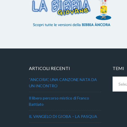
ARTICOLI RECENTI
TEMI
Temi
“ANCORA”, UNA CANZONE NATA DA
UN INCONTRO
Il libero percorso mistico di Franco
Battiato
IL VANGELO DI GIOBA – LA PASQUA