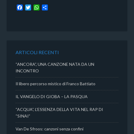
F
T
W
C
a
w
h
o
c
i
a
n
e
t
t
d
b
t
s
i
o
e
A
v
o
r
p
i
k
p
d
ARTICOLI RECENTI
i
“ANCORA”, UNA CANZONE NATA DA UN
INCONTRO
Il libero percorso mistico di Franco Battiato
IL VANGELO DI GIOBA – LA PASQUA
“ACQUA”, L’ESSENZA DELLA VITA NEL RAP DI
“SINAI”
Van De Sfroos: canzoni senza confini