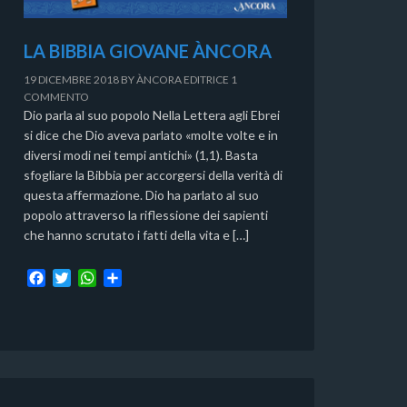
LA BIBBIA GIOVANE ÀNCORA
19 DICEMBRE 2018
BY
ÀNCORA EDITRICE
1
COMMENTO
Dio parla al suo popolo Nella Lettera agli Ebrei
si dice che Dio aveva parlato «molte volte e in
diversi modi nei tempi antichi» (1,1). Basta
sfogliare la Bibbia per accorgersi della verità di
questa affermazione. Dio ha parlato al suo
popolo attraverso la riflessione dei sapienti
che hanno scrutato i fatti della vita e […]
F
T
W
C
a
w
h
o
c
i
a
n
e
t
t
d
b
t
s
i
o
e
A
v
o
r
p
i
k
p
d