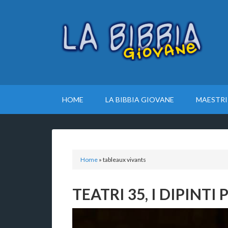
HOME
LA BIBBIA GIOVANE
MAESTRI
Home
»
tableaux vivants
TEATRI 35, I DIPINT