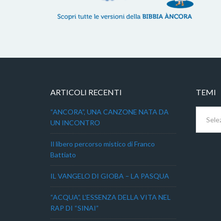
ARTICOLI RECENTI
TEMI
Temi
“ANCORA”, UNA CANZONE NATA DA
UN INCONTRO
Il libero percorso mistico di Franco
Battiato
IL VANGELO DI GIOBA – LA PASQUA
“ACQUA”, L’ESSENZA DELLA VITA NEL
RAP DI “SINAI”